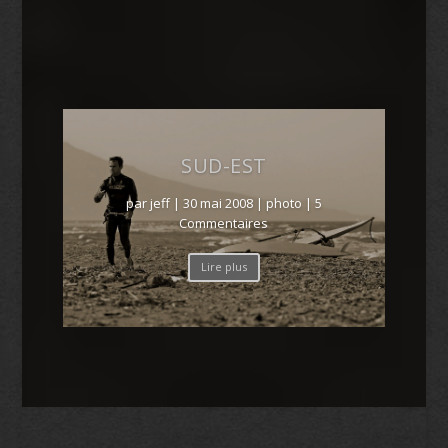
SUD-EST
par
jeff
|
30 mai 2008
|
photo
| 5
Commentaires
Lire plus