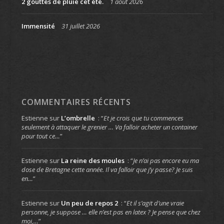
2 gouttes de pluie cet été.
1 août 2026
Immensité
31 juillet 2026
COMMENTAIRES RÉCENTS
Estienne
sur
L’ombrelle
: “
Et je crois que tu commences
seulement à attaquer le grenier … Va falloir acheter un container
pour tout ce…
”
Estienne
sur
La reine des moules
: “
Je n’ai pas encore eu ma
dose de Bretagne cette année. Il va falloir que j’y passe? Je suis
en…
”
Estienne
sur
Un peu de repos 2
: “
Et il s’agit d’une vraie
personne, je suppose … elle n’est pas en latex ? Je pense que chez
moi,…
”