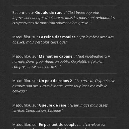
Estienne
sur
Gueule de raie
: “
C’est beaucoup plus
impressionnant que douloureux. Mais les mots sont redoutables
et synonymes de mort trop souvent alors que le…
”
Matoufilou
sur
La reine des moules
: “
J’ai la même avec des
abeilles, mais c’est plus classique.
”
Matoufilou
sur
Ma nuit en cabane
: “
Nuit inoubliable ici =
harnais. Donc, pour Anna, on oublie. Ou plutôt, si j’ai bien
compris, on se contente des…
”
Matoufilou
sur
Un peu de repos 2
: “
Le carré de l’hypoténuse
a trouvé son axe. Bravo à Marie : cette souplesse me vrille le
cerveau.
”
Matoufilou
sur
Gueule de raie
: “
Belle image mais assez
terrible. Compassion, Estienne.
”
Matoufilou
sur
En parlant de couples…
: “
La relève est