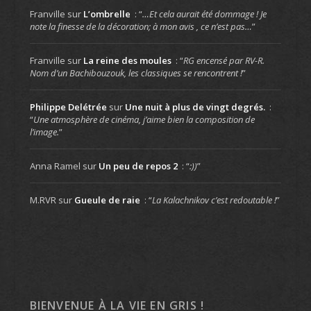
Franville
sur
L’ombrelle
: “
…Et cela aurait été dommage ! Je
note la finesse de la décoration; à mon avis , ce n’est pas…
”
Franville
sur
La reine des moules
: “
RG encensé par RV-R.
Nom d’un Bachibouzouk, les classiques se rencontrent !
”
Philippe Delétrée
sur
Une nuit à plus de vingt degrés.
:
“
Une atmosphère de cinéma, j’aime bien la composition de
l’image.
”
Anna Ramel
sur
Un peu de repos 2
: “
:))
”
M.RVR
sur
Gueule de raie
: “
La Kalachnikov c’est redoutable !
”
BIENVENUE À LA VIE EN GRIS !