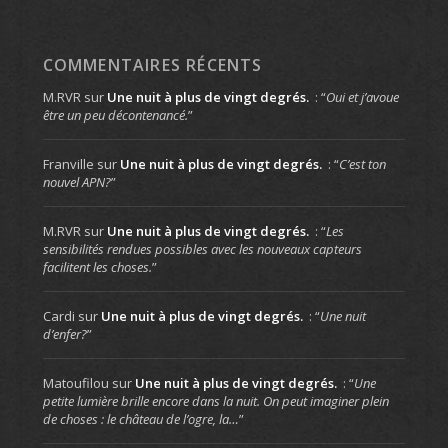
COMMENTAIRES RÉCENTS
M.RVR
sur
Une nuit à plus de vingt degrés.
: “
Oui et j’avoue
être un peu décontenancé.
”
Franville
sur
Une nuit à plus de vingt degrés.
: “
C’est ton
nouvel APN?
”
M.RVR
sur
Une nuit à plus de vingt degrés.
: “
Les
sensibilités rendues possibles avec les nouveaux capteurs
facilitent les choses.
”
Cardi
sur
Une nuit à plus de vingt degrés.
: “
Une nuit
d’enfer?
”
Matoufilou
sur
Une nuit à plus de vingt degrés.
: “
Une
petite lumière brille encore dans la nuit. On peut imaginer plein
de choses : le château de l’ogre, la…
”