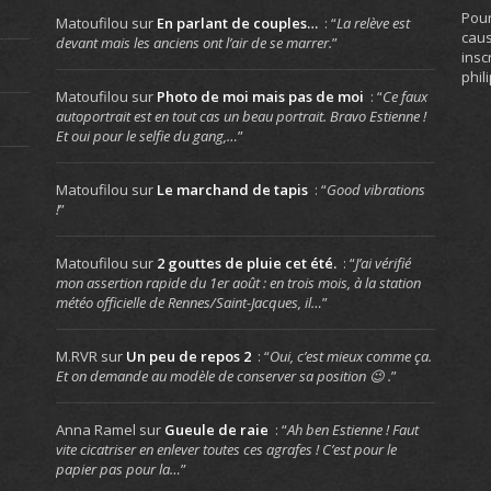
Pour
Matoufilou
sur
En parlant de couples…
: “
La relève est
caus
devant mais les anciens ont l’air de se marrer.
”
insc
phil
Matoufilou
sur
Photo de moi mais pas de moi
: “
Ce faux
autoportrait est en tout cas un beau portrait. Bravo Estienne !
Et oui pour le selfie du gang,…
”
Matoufilou
sur
Le marchand de tapis
: “
Good vibrations
!
”
Matoufilou
sur
2 gouttes de pluie cet été.
: “
J’ai vérifié
mon assertion rapide du 1er août : en trois mois, à la station
météo officielle de Rennes/Saint-Jacques, il…
”
M.RVR
sur
Un peu de repos 2
: “
Oui, c’est mieux comme ça.
Et on demande au modèle de conserver sa position 😉 .
”
Anna Ramel
sur
Gueule de raie
: “
Ah ben Estienne ! Faut
vite cicatriser en enlever toutes ces agrafes ! C’est pour le
papier pas pour la…
”