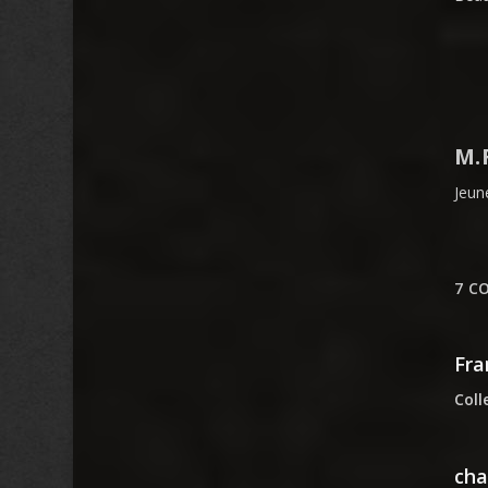
M.
Jeun
7 C
Fra
Coll
cha