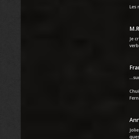
Les 
M.
Je c
verb
Fra
…sur
Chui
Fern
An
Joli
ques