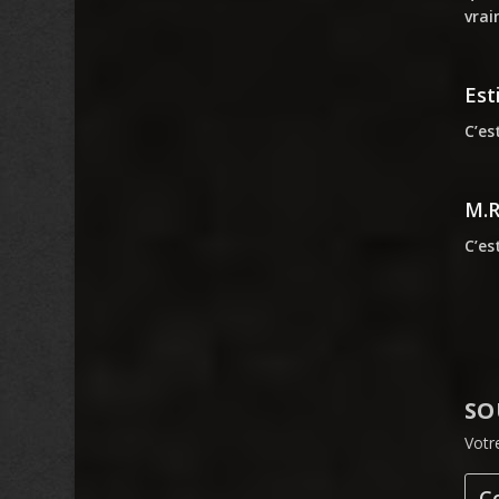
vrai
Est
C’es
M.
C’es
SO
Votr