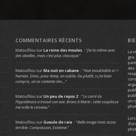
COMMENTAIRES RÉCENTS
BI
Matoufilou
sur
La reine des moules
: “
J’ai la même avec
La v
des abeilles, mais c’est plus classique.
”
gris
part
des 
Matoufilou
sur
Ma nuit en cabane
: “
Nuit inoubliable ici =
resp
harnais. Donc, pour Anna, on oublie. Ou plutôt, si j’ai bien
cons
compris, on se contente des…
”
arg
publ
publ
Matoufilou
sur
Un peu de repos 2
: “
Le carré de
un r
l’hypoténuse a trouvé son axe. Bravo à Marie : cette souplesse
phot
me vrille le cerveau.
”
Lors
Matoufilou
sur
Gueule de raie
: “
Belle image mais assez
d’un
terrible. Compassion, Estienne.
”
phot