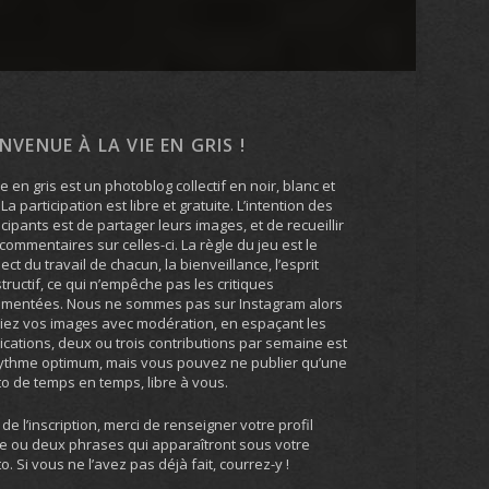
ENVENUE À LA VIE EN GRIS !
ie en gris est un photoblog collectif en noir, blanc et
. La participation est libre et gratuite. L’intention des
icipants est de partager leurs images, et de recueillir
commentaires sur celles-ci. La règle du jeu est le
ect du travail de chacun, la bienveillance, l’esprit
tructif, ce qui n’empêche pas les critiques
umentées. Nous ne sommes pas sur Instagram alors
iez vos images avec modération, en espaçant les
ications, deux ou trois contributions par semaine est
ythme optimum, mais vous pouvez ne publier qu’une
o de temps en temps, libre à vous.
 de l’inscription, merci de renseigner votre profil
e ou deux phrases qui apparaîtront sous votre
o. Si vous ne l’avez pas déjà fait, courrez-y !