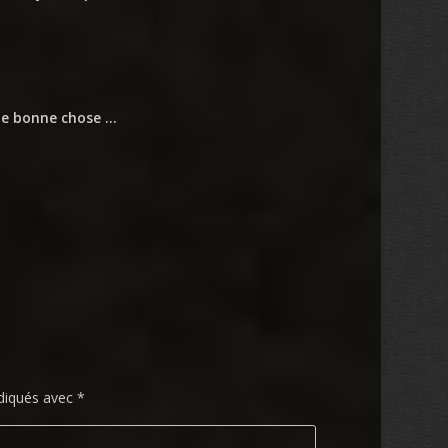
une bonne chose …
ndiqués avec
*