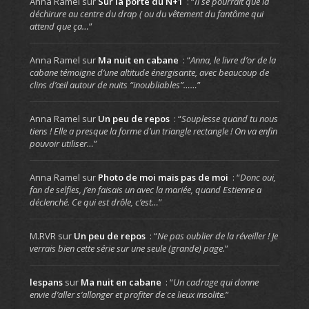
Anna Ramel
sur
Sur la porte du N+1
: “
Il se pourrait que la
déchirure au centre du drap ( ou du vêtement du fantôme qui
attend que ça…
”
Anna Ramel
sur
Ma nuit en cabane
: “
Anna, le livre d’or de la
cabane témoigne d’une altitude énergisante, avec beaucoup de
clins d’œil autour de nuits “inoubliables”……
”
Anna Ramel
sur
Un peu de repos
: “
Souplesse quand tu nous
tiens ! Elle a presque la forme d’un triangle rectangle ! On va enfin
pouvoir utiliser…
”
Anna Ramel
sur
Photo de moi mais pas de moi
: “
Donc oui,
fan de selfies, j’en faisais un avec la mariée, quand Estienne a
déclenché. Ce qui est drôle, c’est…
”
M.RVR
sur
Un peu de repos
: “
Ne pas oublier de la réveiller ! Je
verrais bien cette série sur une seule (grande) page.
”
lespans
sur
Ma nuit en cabane
: “
Un cadrage qui donne
envie d’aller s’allonger et profiter de ce lieux insolite.
”