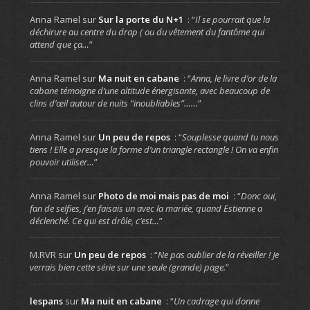
Anna Ramel
sur
Sur la porte du N+1
: “
Il se pourrait que la
déchirure au centre du drap ( ou du vêtement du fantôme qui
attend que ça…
”
Anna Ramel
sur
Ma nuit en cabane
: “
Anna, le livre d’or de la
cabane témoigne d’une altitude énergisante, avec beaucoup de
clins d’œil autour de nuits “inoubliables”……
”
Anna Ramel
sur
Un peu de repos
: “
Souplesse quand tu nous
tiens ! Elle a presque la forme d’un triangle rectangle ! On va enfin
pouvoir utiliser…
”
Anna Ramel
sur
Photo de moi mais pas de moi
: “
Donc oui,
fan de selfies, j’en faisais un avec la mariée, quand Estienne a
déclenché. Ce qui est drôle, c’est…
”
M.RVR
sur
Un peu de repos
: “
Ne pas oublier de la réveiller ! Je
verrais bien cette série sur une seule (grande) page.
”
lespans
sur
Ma nuit en cabane
: “
Un cadrage qui donne