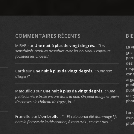
COMMENTAIRES RÉCENTS
BI
M.RVR
sur
Une nuit à plus de vingt degrés.
: “
Les
La v
sensibilités rendues possibles avec les nouveaux capteurs
gris
facilitent les choses.
”
part
des 
resp
Cardi
sur
Une nuit à plus de vingt degrés.
: “
Une nuit
cons
d’enfer?
”
arg
publ
publ
Matoufilou
sur
Une nuit à plus de vingt degrés.
: “
Une
un r
petite lumière brille encore dans la nuit. On peut imaginer plein
phot
de choses : le château de l’ogre, la…
”
Lors
Franville
sur
L’ombrelle
: “
…Et cela aurait été dommage ! Je
d’un
note la finesse de la décoration; à mon avis , ce n’est pas…
”
phot