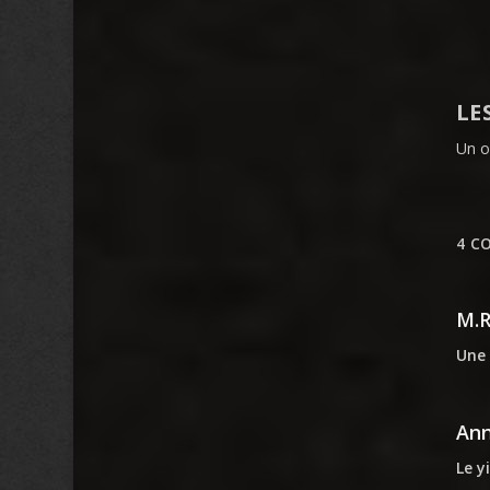
LE
Un o
4 C
M.
Une 
An
Le y