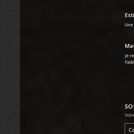
Est
Une 
Mat
Je r
faib
SO
Votr