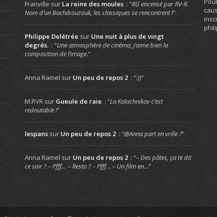
Pour
Franville
sur
La reine des moules
: “
RG encensé par RV-R.
caus
Nom d’un Bachibouzouk, les classiques se rencontrent !
”
insc
phil
Philippe Delétrée
sur
Une nuit à plus de vingt
degrés.
: “
Une atmosphère de cinéma, j’aime bien la
composition de l’image.
”
Anna Ramel
sur
Un peu de repos 2
: “
:))
”
M.RVR
sur
Gueule de raie
: “
La Kalachnikov c’est
redoutable !
”
lespans
sur
Un peu de repos 2
: “
@Anna part en vrille ?
”
Anna Ramel
sur
Un peu de repos 2
: “
– Des pâtes, ça te dit
ce soir ? – Pfff… – Resto ? – Pfff… – Un film en…
”