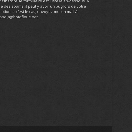
 s’inscrire, le formulaire est juste là en-dessous. A
e des spams, il peut y avoir un bug lors de votre
ription, si c’est le cas, envoyez-moi un mail à
ippe(a)photofloue.net.