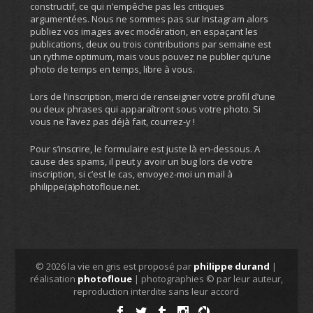
constructif, ce qui n’empêche pas les critiques
argumentées. Nous ne sommes pas sur Instagram alors
publiez vos images avec modération, en espaçant les
publications, deux ou trois contributions par semaine est
un rythme optimum, mais vous pouvez ne publier qu’une
photo de temps en temps, libre à vous.
Lors de l’inscription, merci de renseigner votre profil d’une
ou deux phrases qui apparaîtront sous votre photo. Si
vous ne l’avez pas déjà fait, courrez-y !
Pour s’inscrire, le formulaire est juste là en-dessous. A
cause des spams, il peut y avoir un bug lors de votre
inscription, si c’est le cas, envoyez-moi un mail à
philippe(a)photofloue.net.
© 2026 la vie en gris est proposé par
philippe durand
|
réalisation
photofloue
| photographies © par leur auteur,
reproduction interdite sans leur accord