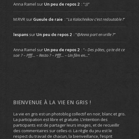
Anna Ramel
sur
Un peu de repos 2
: “
:))
”
M.RVR
sur
Gueule de raie
: “
La Kalachnikov c’est redoutable !
”
lespans
sur
Un peu de repos 2
: “
@Anna part en vrille ?
”
Anna Ramel
sur
Un peu de repos 2
: “
– Des pâtes, ça te dit ce
soir ? – Pfff… – Resto ? – Pfff… – Un film en…
”
BIENVENUE À LA VIE EN GRIS !
La vie en gris est un photoblog collectif en noir, blanc et gris.
La participation est libre et gratuite. L’intention des
participants est de partager leurs images, et de recueillir
des commentaires sur celles-ci. La règle du jeu est le
respect du travail de chacun, la bienveillance, l’esprit