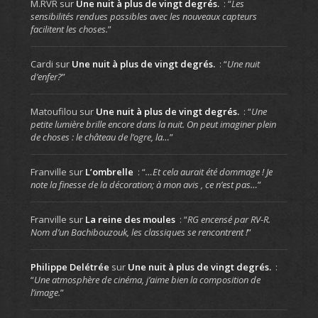
M.RVR
sur
Une nuit à plus de vingt degrés.
: “
Les
sensibilités rendues possibles avec les nouveaux capteurs
facilitent les choses.
”
Cardi
sur
Une nuit à plus de vingt degrés.
: “
Une nuit
d’enfer?
”
Matoufilou
sur
Une nuit à plus de vingt degrés.
: “
Une
petite lumière brille encore dans la nuit. On peut imaginer plein
de choses : le château de l’ogre, la…
”
Franville
sur
L’ombrelle
: “
…Et cela aurait été dommage ! Je
note la finesse de la décoration; à mon avis , ce n’est pas…
”
Franville
sur
La reine des moules
: “
RG encensé par RV-R.
Nom d’un Bachibouzouk, les classiques se rencontrent !
”
Philippe Delétrée
sur
Une nuit à plus de vingt degrés.
:
“
Une atmosphère de cinéma, j’aime bien la composition de
l’image.
”