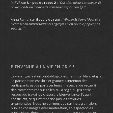
M.RVR
sur
Un peu de repos 2
: “
Oui, c’est mieux comme ça. Et
on demande au modèle de conserver sa position 😉 .
”
Anna Ramel
sur
Gueule de raie
: “
Ah ben Estienne ! Faut vite
cicatriser en enlever toutes ces agrafes ! C’est pour le papier pas
pour la…
”
BIENVENUE À LA VIE EN GRIS !
La vie en gris est un photoblog collectif en noir, blanc et gris.
La participation est libre et gratuite. L’intention des
participants est de partager leurs images, et de recueillir
des commentaires sur celles-ci. La règle du jeu est le
respect du travail de chacun, la bienveillance, l’esprit
constructif, ce qui n’empêche pas les critiques
argumentées. Nous ne sommes pas sur Instagram alors
publiez vos images avec modération, en espaçant les
publications, deux ou trois contributions par semaine est