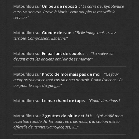
Matoufilou
sur
Un peu de repos 2
: “
Le carré de l’hypoténuse
a trouvé son axe. Bravo à Marie : cette souplesse me vrille le
cerveau.
”
Matoufilou
sur
Gueule de raie
: “
Belle image mais assez
terrible. Compassion, Estienne.
”
Matoufilou
sur
En parlant de couples…
: “
La relève est
devant mais les anciens ont l’air de se marrer.
”
Matoufilou
sur
Photo de moi mais pas de moi
: “
Ce faux
autoportrait est en tout cas un beau portrait. Bravo Estienne ! Et
oui pour le selfie du gang,…
”
Matoufilou
sur
Le marchand de tapis
: “
Good vibrations !
”
Matoufilou
sur
2 gouttes de pluie cet été.
: “
J’ai vérifié mon
assertion rapide du 1er août : en trois mois, à la station météo
officielle de Rennes/Saint-Jacques, il…
”