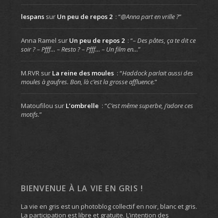
lespans
sur
Un peu de repos 2
: “
@Anna part en vrille ?
”
Anna Ramel
sur
Un peu de repos 2
: “
– Des pâtes, ça te dit ce
soir ? – Pfff… – Resto ? – Pfff… – Un film en…
”
M.RVR
sur
La reine des moules
: “
Haddock parlait aussi des
moules à gaufres. Bon, là c’est la grosse affluence.
”
Matoufilou
sur
L’ombrelle
: “
C’est même superbe, j’adore ces
motifs.
”
BIENVENUE À LA VIE EN GRIS !
La vie en gris est un photoblog collectif en noir, blanc et gris.
La participation est libre et gratuite. L’intention des