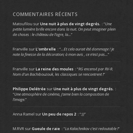
COMMENTAIRES RÉCENTS
Matoufilou
sur
Une nuit à plus de vingt degrés.
: “
Une
petite lumière brille encore dans la nuit. On peut imaginer plein
de choses : le château de l’ogre, la…
”
Franville
sur
L’ombrelle
: “
…Et cela aurait été dommage ! Je
note la finesse de la décoration; à mon avis , ce n’est pas…
”
Franville
sur
La reine des moules
: “
RG encensé par RV-R.
Nom d’un Bachibouzouk, les classiques se rencontrent !
”
Philippe Delétrée
sur
Une nuit à plus de vingt degrés.
:
“
Une atmosphère de cinéma, j’aime bien la composition de
l’image.
”
Anna Ramel
sur
Un peu de repos 2
: “
:))
”
M.RVR
sur
Gueule de raie
: “
La Kalachnikov c’est redoutable !
”