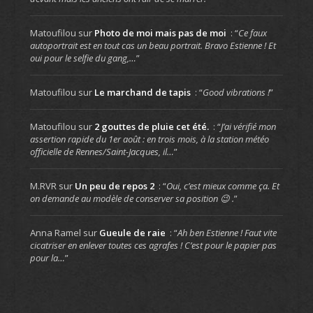
Matoufilou
sur
Photo de moi mais pas de moi
: “
Ce faux
autoportrait est en tout cas un beau portrait. Bravo Estienne ! Et
oui pour le selfie du gang,…
”
Matoufilou
sur
Le marchand de tapis
: “
Good vibrations !
”
Matoufilou
sur
2 gouttes de pluie cet été.
: “
J’ai vérifié mon
assertion rapide du 1er août : en trois mois, à la station météo
officielle de Rennes/Saint-Jacques, il…
”
M.RVR
sur
Un peu de repos 2
: “
Oui, c’est mieux comme ça. Et
on demande au modèle de conserver sa position 😉 .
”
Anna Ramel
sur
Gueule de raie
: “
Ah ben Estienne ! Faut vite
cicatriser en enlever toutes ces agrafes ! C’est pour le papier pas
pour la…
”