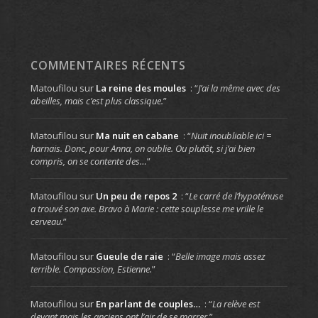
COMMENTAIRES RÉCENTS
Matoufilou
sur
La reine des moules
: “
J’ai la même avec des
abeilles, mais c’est plus classique.
”
Matoufilou
sur
Ma nuit en cabane
: “
Nuit inoubliable ici =
harnais. Donc, pour Anna, on oublie. Ou plutôt, si j’ai bien
compris, on se contente des…
”
Matoufilou
sur
Un peu de repos 2
: “
Le carré de l’hypoténuse
a trouvé son axe. Bravo à Marie : cette souplesse me vrille le
cerveau.
”
Matoufilou
sur
Gueule de raie
: “
Belle image mais assez
terrible. Compassion, Estienne.
”
Matoufilou
sur
En parlant de couples…
: “
La relève est
devant mais les anciens ont l’air de se marrer.
”