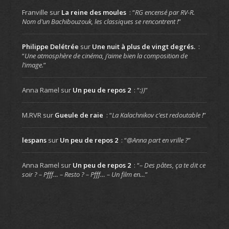
Franville
sur
La reine des moules
: “
RG encensé par RV-R.
Nom d’un Bachibouzouk, les classiques se rencontrent !
”
Philippe Delétrée
sur
Une nuit à plus de vingt degrés.
:
“
Une atmosphère de cinéma, j’aime bien la composition de
l’image.
”
Anna Ramel
sur
Un peu de repos 2
: “
:))
”
M.RVR
sur
Gueule de raie
: “
La Kalachnikov c’est redoutable !
”
lespans
sur
Un peu de repos 2
: “
@Anna part en vrille ?
”
Anna Ramel
sur
Un peu de repos 2
: “
– Des pâtes, ça te dit ce
soir ? – Pfff… – Resto ? – Pfff… – Un film en…
”