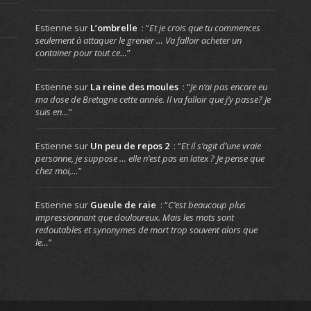
Estienne
sur
L’ombrelle
: “
Et je crois que tu commences
seulement à attaquer le grenier … Va falloir acheter un
container pour tout ce…
”
Estienne
sur
La reine des moules
: “
Je n’ai pas encore eu
ma dose de Bretagne cette année. Il va falloir que j’y passe? Je
suis en…
”
Estienne
sur
Un peu de repos 2
: “
Et il s’agit d’une vraie
personne, je suppose … elle n’est pas en latex ? Je pense que
chez moi,…
”
Estienne
sur
Gueule de raie
: “
C’est beaucoup plus
impressionnant que douloureux. Mais les mots sont
redoutables et synonymes de mort trop souvent alors que
le…
”