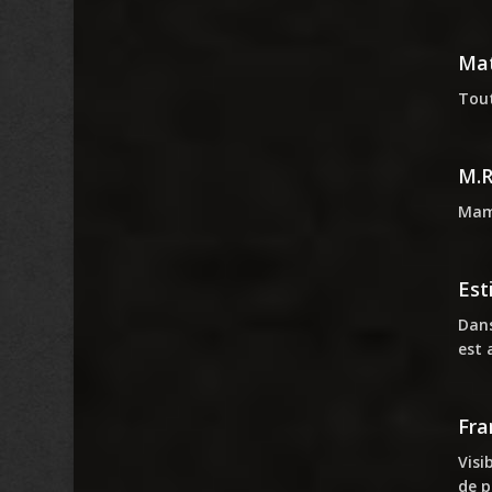
Mat
Tout
M.
Mama
Est
Dans
est 
Fra
Visi
de p