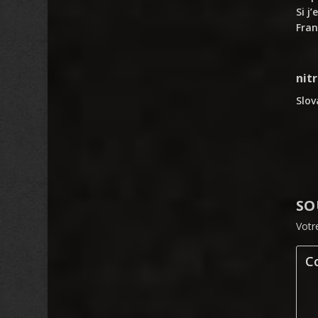
Si j
Fran
nit
Slov
SO
Votr