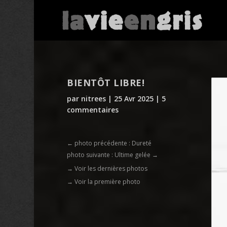
BIENTÔT LIBRE!
par
nitrees
|
25 Avr 2025
|
5
commentaires
←
photo précédente : Dureté
photo suivante : Ultime gelée
→
→ Voir les dernières photos
→ Voir la première photo