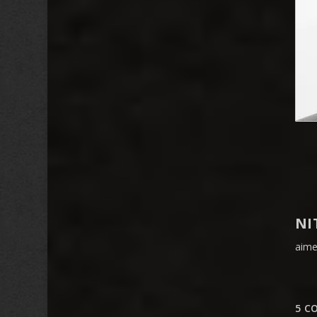
NI
aime
5 C