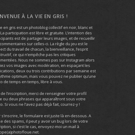
ENVENUE À LA VIE EN GRIS !
ie en gris est un photoblog collectif en noir, blanc et
. La participation est libre et gratuite. L’intention des
icipants est de partager leurs images, et de recueillir
commentaires sur celles-ci. La règle du jeu est le
ect du travail de chacun, la bienveillance, l’esprit
tructif, ce qui n’empêche pas les critiques
umentées. Nous ne sommes pas sur Instagram alors
iez vos images avec modération, en espaçant les
ications, deux ou trois contributions par semaine est
ythme optimum, mais vous pouvez ne publier qu’une
o de temps en temps, libre à vous.
 de l’inscription, merci de renseigner votre profil
e ou deux phrases qui apparaîtront sous votre
o. Si vous ne l’avez pas déjà fait, courrez-y !
 s’inscrire, le formulaire est juste là en-dessous. A
e des spams, il peut y avoir un bug lors de votre
ription, si c’est le cas, envoyez-moi un mail à
ippe(a)photofloue.net.