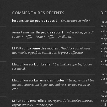
COMMENTAIRES RÉCENTS
BI
lespans
sur
Un peu de repos 2
: “
@Anna part en vrille ?
”
La v
gris
part
Anna Ramel
sur
Un peu de repos 2
: “
– Des pâtes, ça te dit
des 
ce soir ? – Pfff… – Resto ? – Pfff… – Un film en…
”
resp
cons
arg
M.RVR
sur
La reine des moules
: “
Haddock parlait aussi
publ
des moules à gaufres. Bon, là c’est la grosse affluence.
”
publ
un r
Matoufilou
sur
L’ombrelle
: “
C’est même superbe, j’adore
phot
ces motifs.
”
Lors
d’un
Matoufilou
sur
La reine des moules
: “
En septembre ? Les
phot
moules retrouveront le goût des embruns, un peu perdu cet
été.
”
Pour
caus
insc
M.RVR
sur
L’ombrelle
: “
Les rayons de l’ombrelle contre les
phil
rayons du soleil. C’est bien joli.
”