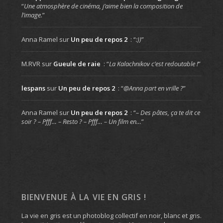
“
Une atmosphère de cinéma, j’aime bien la composition de
l’image.
”
Anna Ramel
sur
Un peu de repos 2
: “
:))
”
M.RVR
sur
Gueule de raie
: “
La Kalachnikov c’est redoutable !
”
lespans
sur
Un peu de repos 2
: “
@Anna part en vrille ?
”
Anna Ramel
sur
Un peu de repos 2
: “
– Des pâtes, ça te dit ce
soir ? – Pfff… – Resto ? – Pfff… – Un film en…
”
BIENVENUE À LA VIE EN GRIS !
La vie en gris est un photoblog collectif en noir, blanc et gris.