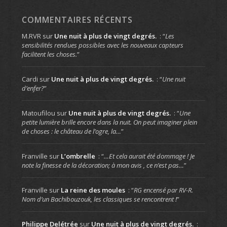
COMMENTAIRES RÉCENTS
M.RVR
sur
Une nuit à plus de vingt degrés.
: “
Les
sensibilités rendues possibles avec les nouveaux capteurs
facilitent les choses.
”
Cardi
sur
Une nuit à plus de vingt degrés.
: “
Une nuit
d’enfer?
”
Matoufilou
sur
Une nuit à plus de vingt degrés.
: “
Une
petite lumière brille encore dans la nuit. On peut imaginer plein
de choses : le château de l’ogre, la…
”
Franville
sur
L’ombrelle
: “
…Et cela aurait été dommage ! Je
note la finesse de la décoration; à mon avis , ce n’est pas…
”
Franville
sur
La reine des moules
: “
RG encensé par RV-R.
Nom d’un Bachibouzouk, les classiques se rencontrent !
”
Philippe Delétrée
sur
Une nuit à plus de vingt degrés.
: