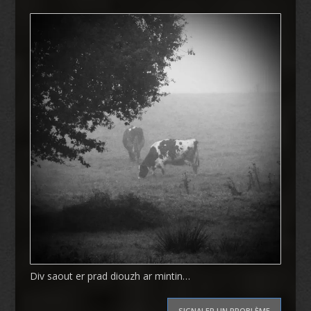
Div saout er prad diouzh ar mintin…
SIGNALER UN PROBLÈME