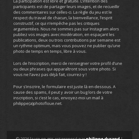
La participation est libre et gratuite. L’intention des
participants est de partager leurs images, et de recueillir
des commentaires sur celles-ci. La règle du jeu est le
respect du travail de chacun, la bienveillance, l’esprit
constructif, ce qui n’empêche pas les critiques
argumentées. Nous ne sommes pas sur Instagram alors
publiez vos images avec modération, en espaçant les
publications, deux ou trois contributions par semaine est
un rythme optimum, mais vous pouvez ne publier qu’une
photo de temps en temps, libre à vous.
Lors de l’inscription, merci de renseigner votre profil d’une
ou deux phrases qui apparaîtront sous votre photo. Si
vous ne l’avez pas déjà fait, courrez-y !
Pour s’inscrire, le formulaire est juste là en-dessous. A
cause des spams, il peut y avoir un bug lors de votre
inscription, si c’est le cas, envoyez-moi un mail à
philippe(a)photofloue.net.
© 2026 la vie en gris est proposé par
philippe durand
|