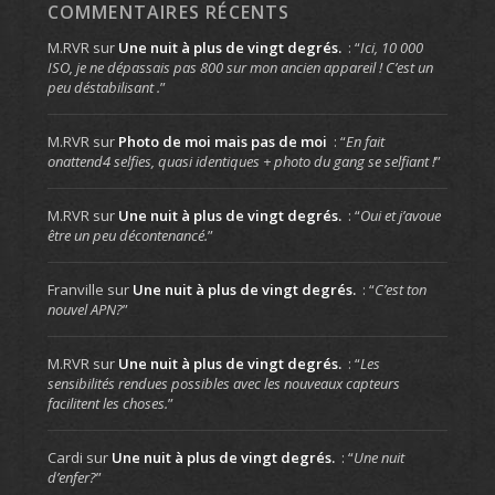
COMMENTAIRES RÉCENTS
M.RVR
sur
Une nuit à plus de vingt degrés.
: “
Ici, 10 000
ISO, je ne dépassais pas 800 sur mon ancien appareil ! C’est un
peu déstabilisant .
”
M.RVR
sur
Photo de moi mais pas de moi
: “
En fait
onattend4 selfies, quasi identiques + photo du gang se selfiant !
”
M.RVR
sur
Une nuit à plus de vingt degrés.
: “
Oui et j’avoue
être un peu décontenancé.
”
Franville
sur
Une nuit à plus de vingt degrés.
: “
C’est ton
nouvel APN?
”
M.RVR
sur
Une nuit à plus de vingt degrés.
: “
Les
sensibilités rendues possibles avec les nouveaux capteurs
facilitent les choses.
”
Cardi
sur
Une nuit à plus de vingt degrés.
: “
Une nuit
d’enfer?
”