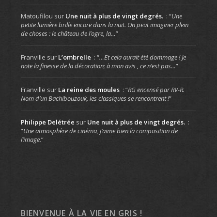
Matoufilou
sur
Une nuit à plus de vingt degrés.
: “
Une
petite lumière brille encore dans la nuit. On peut imaginer plein
de choses : le château de l’ogre, la…
”
Franville
sur
L’ombrelle
: “
…Et cela aurait été dommage ! Je
note la finesse de la décoration; à mon avis , ce n’est pas…
”
Franville
sur
La reine des moules
: “
RG encensé par RV-R.
Nom d’un Bachibouzouk, les classiques se rencontrent !
”
Philippe Delétrée
sur
Une nuit à plus de vingt degrés.
:
“
Une atmosphère de cinéma, j’aime bien la composition de
l’image.
”
BIENVENUE À LA VIE EN GRIS !