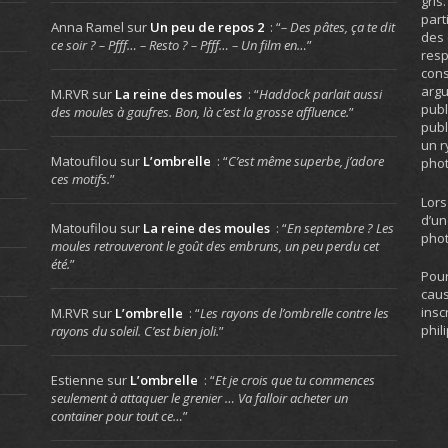
gris
part
Anna Ramel
sur
Un peu de repos 2
: “
– Des pâtes, ça te dit
des 
ce soir ? – Pfff… – Resto ? – Pfff… – Un film en…
”
resp
cons
arg
M.RVR
sur
La reine des moules
: “
Haddock parlait aussi
publ
des moules à gaufres. Bon, là c’est la grosse affluence.
”
publ
un r
Matoufilou
sur
L’ombrelle
: “
C’est même superbe, j’adore
phot
ces motifs.
”
Lors
d’un
Matoufilou
sur
La reine des moules
: “
En septembre ? Les
phot
moules retrouveront le goût des embruns, un peu perdu cet
été.
”
Pour
caus
insc
M.RVR
sur
L’ombrelle
: “
Les rayons de l’ombrelle contre les
phil
rayons du soleil. C’est bien joli.
”
Estienne
sur
L’ombrelle
: “
Et je crois que tu commences
seulement à attaquer le grenier … Va falloir acheter un
container pour tout ce…
”