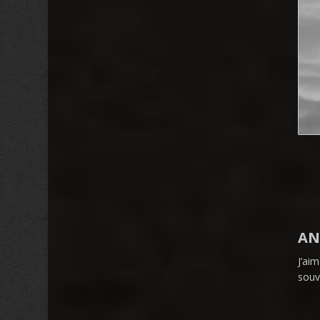
AN
J’ai
souv