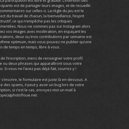
. La participation est libre et gratuite. L’intention des
icipants est de partager leurs images, et de recueillir
commentaires sur celles-ci. La règle du jeu est le
ect du travail de chacun, la bienveillance, l’esprit
tructif, ce qui n’empêche pas les critiques
umentées. Nous ne sommes pas sur Instagram alors
iez vos images avec modération, en espaçant les
ications, deux ou trois contributions par semaine est
ythme optimum, mais vous pouvez ne publier qu’une
o de temps en temps, libre à vous.
 de l’inscription, merci de renseigner votre profil
e ou deux phrases qui apparaîtront sous votre
o. Si vous ne l’avez pas déjà fait, courrez-y !
 s’inscrire, le formulaire est juste là en-dessous. A
e des spams, il peut y avoir un bug lors de votre
ription, si c’est le cas, envoyez-moi un mail à
ippe(a)photofloue.net.