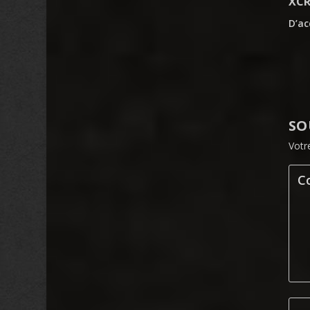
XC
D’ac
SO
Votr