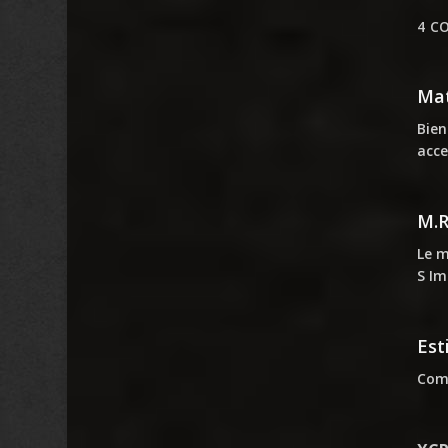
4 C
Mat
Bien
acce
M.
Le m
S Im
Est
Comp