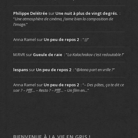
Philippe Delétrée
sur
Une nuit à plus de vingt degrés.
:
“
Une atmosphère de cinéma, j’aime bien la composition de
l’image.
”
Anna Ramel
sur
Un peu de repos 2
: “
:))
”
M.RVR
sur
Gueule de raie
: “
La Kalachnikov c’est redoutable !
”
lespans
sur
Un peu de repos 2
: “
@Anna part en vrille ?
”
Anna Ramel
sur
Un peu de repos 2
: “
– Des pâtes, ça te dit ce
soir ? – Pfff… – Resto ? – Pfff… – Un film en…
”
BIENVENUE À LA VIE EN GRIS !