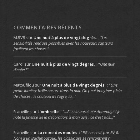
COMMENTAIRES RÉCENTS
M.RVR
sur
Une nuit à plus de vingt degrés.
: “
Les
sensibilités rendues possibles avec les nouveaux capteurs
facilitent les choses.
”
Cardi
sur
Une nuit à plus de vingt degrés.
: “
Une nuit
d’enfer?
”
Matoufilou
sur
Une nuit à plus de vingt degrés.
: “
Une
petite lumière brille encore dans la nuit. On peut imaginer plein
de choses : le château de l’ogre, la…
”
Franville
sur
L’ombrelle
: “
…Et cela aurait été dommage ! Je
note la finesse de la décoration; à mon avis , ce n’est pas…
”
Franville
sur
La reine des moules
: “
RG encensé par RV-R.
Nom d’un Bachibouzouk, les classiques se rencontrent !
”