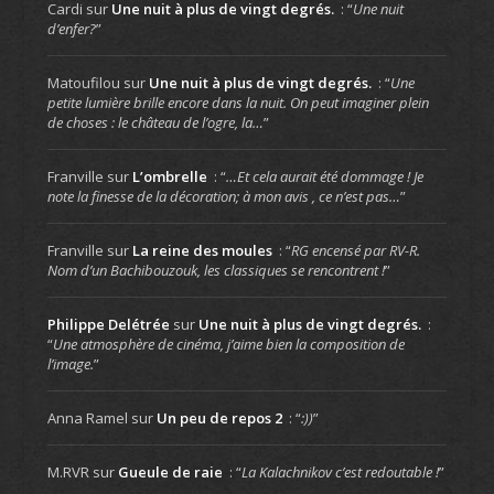
Cardi
sur
Une nuit à plus de vingt degrés.
: “
Une nuit
d’enfer?
”
Matoufilou
sur
Une nuit à plus de vingt degrés.
: “
Une
petite lumière brille encore dans la nuit. On peut imaginer plein
de choses : le château de l’ogre, la…
”
Franville
sur
L’ombrelle
: “
…Et cela aurait été dommage ! Je
note la finesse de la décoration; à mon avis , ce n’est pas…
”
Franville
sur
La reine des moules
: “
RG encensé par RV-R.
Nom d’un Bachibouzouk, les classiques se rencontrent !
”
Philippe Delétrée
sur
Une nuit à plus de vingt degrés.
:
“
Une atmosphère de cinéma, j’aime bien la composition de
l’image.
”
Anna Ramel
sur
Un peu de repos 2
: “
:))
”
M.RVR
sur
Gueule de raie
: “
La Kalachnikov c’est redoutable !
”