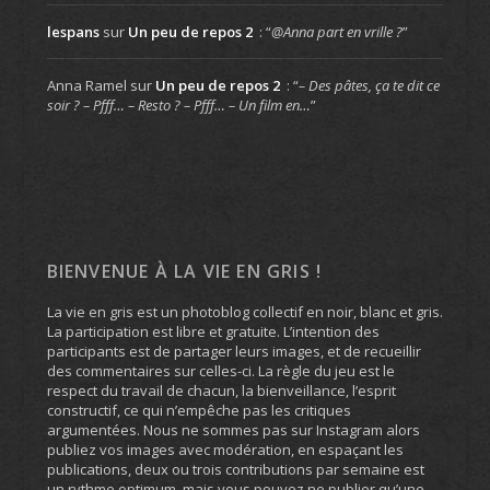
lespans
sur
Un peu de repos 2
: “
@Anna part en vrille ?
”
Anna Ramel
sur
Un peu de repos 2
: “
– Des pâtes, ça te dit ce
soir ? – Pfff… – Resto ? – Pfff… – Un film en…
”
BIENVENUE À LA VIE EN GRIS !
La vie en gris est un photoblog collectif en noir, blanc et gris.
La participation est libre et gratuite. L’intention des
participants est de partager leurs images, et de recueillir
des commentaires sur celles-ci. La règle du jeu est le
respect du travail de chacun, la bienveillance, l’esprit
constructif, ce qui n’empêche pas les critiques
argumentées. Nous ne sommes pas sur Instagram alors
publiez vos images avec modération, en espaçant les
publications, deux ou trois contributions par semaine est
un rythme optimum, mais vous pouvez ne publier qu’une