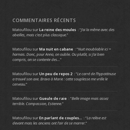
COMMENTAIRES RÉCENTS
Matoufilou
sur
La reine des moules
: “
J’ai la même avec des
abeilles, mais c’est plus classique.
”
Matoufilou
sur
Ma nuit en cabane
: “
Nuit inoubliable ici =
harnais. Donc, pour Anna, on oublie. Ou plutôt, si j’ai bien
compris, on se contente des…
”
Matoufilou
sur
Un peu de repos 2
: “
Le carré de l’hypoténuse
a trouvé son axe. Bravo à Marie : cette souplesse me vrille le
cerveau.
”
Matoufilou
sur
Gueule de raie
: “
Belle image mais assez
terrible. Compassion, Estienne.
”
Matoufilou
sur
En parlant de couples…
: “
La relève est
devant mais les anciens ont l’air de se marrer.
”