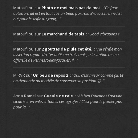
Matoufilou
sur
Photo de moi mais pas de moi
: “
Ce faux
autoportrait est en tout cas un beau portrait. Bravo Estienne ! Et
oui pour le selfie du gang,…
”
Matoufilou
sur
Le marchand de tapis
: “
Good vibrations !
”
Matoufilou
sur
2 gouttes de pluie cet été.
: “
J’ai vérifié mon
assertion rapide du 1er août : en trois mois, à la station météo
officielle de Rennes/Saint-Jacques, il…
”
M.RVR
sur
Un peu de repos 2
: “
Oui, c’est mieux comme ça. Et
on demande au modèle de conserver sa position 😉 .
”
Anna Ramel
sur
Gueule de raie
: “
Ah ben Estienne ! Faut vite
cicatriser en enlever toutes ces agrafes ! C’est pour le papier pas
pour la…
”