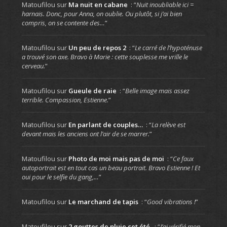
Matoufilou
sur
Ma nuit en cabane
: “
Nuit inoubliable ici =
harnais. Donc, pour Anna, on oublie. Ou plutôt, si j’ai bien
compris, on se contente des…
”
Matoufilou
sur
Un peu de repos 2
: “
Le carré de l’hypoténuse
a trouvé son axe. Bravo à Marie : cette souplesse me vrille le
cerveau.
”
Matoufilou
sur
Gueule de raie
: “
Belle image mais assez
terrible. Compassion, Estienne.
”
Matoufilou
sur
En parlant de couples…
: “
La relève est
devant mais les anciens ont l’air de se marrer.
”
Matoufilou
sur
Photo de moi mais pas de moi
: “
Ce faux
autoportrait est en tout cas un beau portrait. Bravo Estienne ! Et
oui pour le selfie du gang,…
”
Matoufilou
sur
Le marchand de tapis
: “
Good vibrations !
”
Matoufilou
sur
2 gouttes de pluie cet été.
: “
J’ai vérifié mon