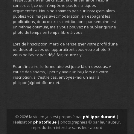
respect du travail de chacun, la bienveillance, l’esprit
constructif, ce qui n’empêche pas les critiques
argumentées. Nous ne sommes pas sur Instagram alors
publiez vos images avec modération, en espaçant les
publications, deux ou trois contributions par semaine est
un rythme optimum, mais vous pouvez ne publier qu’une
photo de temps en temps, libre à vous.
Lors de l’inscription, merci de renseigner votre profil d’une
ou deux phrases qui apparaîtront sous votre photo. Si
vous ne l’avez pas déjà fait, courrez-y !
Pour s’inscrire, le formulaire est juste là en-dessous. A
cause des spams, il peut y avoir un bug lors de votre
inscription, si c’est le cas, envoyez-moi un mail à
philippe(a)photofloue.net.
© 2026 la vie en gris est proposé par
philippe durand
|
réalisation
photofloue
| photographies © par leur auteur,
reproduction interdite sans leur accord