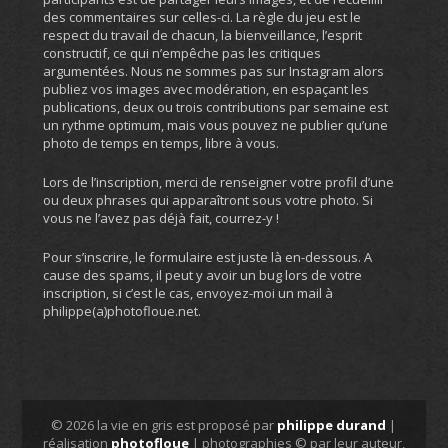
des commentaires sur celles-ci. La règle du jeu est le
respect du travail de chacun, la bienveillance, l’esprit
constructif, ce qui n’empêche pas les critiques
argumentées. Nous ne sommes pas sur Instagram alors
publiez vos images avec modération, en espaçant les
publications, deux ou trois contributions par semaine est
un rythme optimum, mais vous pouvez ne publier qu’une
photo de temps en temps, libre à vous.
Lors de l’inscription, merci de renseigner votre profil d’une
ou deux phrases qui apparaîtront sous votre photo. Si
vous ne l’avez pas déjà fait, courrez-y !
Pour s’inscrire, le formulaire est juste là en-dessous. A
cause des spams, il peut y avoir un bug lors de votre
inscription, si c’est le cas, envoyez-moi un mail à
philippe(a)photofloue.net.
© 2026 la vie en gris est proposé par
philippe durand
|
réalisation
photofloue
| photographies © par leur auteur,