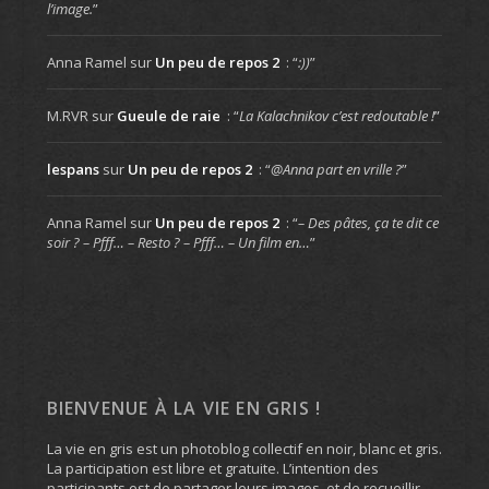
l’image.
”
Anna Ramel
sur
Un peu de repos 2
: “
:))
”
M.RVR
sur
Gueule de raie
: “
La Kalachnikov c’est redoutable !
”
lespans
sur
Un peu de repos 2
: “
@Anna part en vrille ?
”
Anna Ramel
sur
Un peu de repos 2
: “
– Des pâtes, ça te dit ce
soir ? – Pfff… – Resto ? – Pfff… – Un film en…
”
BIENVENUE À LA VIE EN GRIS !
La vie en gris est un photoblog collectif en noir, blanc et gris.
La participation est libre et gratuite. L’intention des
participants est de partager leurs images, et de recueillir