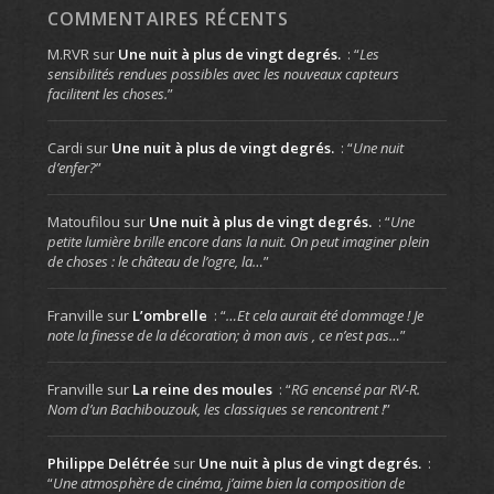
COMMENTAIRES RÉCENTS
M.RVR
sur
Une nuit à plus de vingt degrés.
: “
Les
sensibilités rendues possibles avec les nouveaux capteurs
facilitent les choses.
”
Cardi
sur
Une nuit à plus de vingt degrés.
: “
Une nuit
d’enfer?
”
Matoufilou
sur
Une nuit à plus de vingt degrés.
: “
Une
petite lumière brille encore dans la nuit. On peut imaginer plein
de choses : le château de l’ogre, la…
”
Franville
sur
L’ombrelle
: “
…Et cela aurait été dommage ! Je
note la finesse de la décoration; à mon avis , ce n’est pas…
”
Franville
sur
La reine des moules
: “
RG encensé par RV-R.
Nom d’un Bachibouzouk, les classiques se rencontrent !
”
Philippe Delétrée
sur
Une nuit à plus de vingt degrés.
:
“
Une atmosphère de cinéma, j’aime bien la composition de