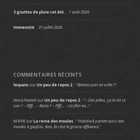
2 gouttes de pluie cet été.
1 août 2026
Immensité
31 juillet 2026
COMMENTAIRES RÉCENTS
lespans
sur
Un peu de repos 2
: “
@Anna part en vrille ?
”
Anna Ramel
sur
Un peu de repos 2
: “
– Des pâtes, ça te dit ce
soir ? – Pfff… – Resto ? – Pfff… – Un film en…
”
M.RVR
sur
La reine des moules
: “
Haddock parlait aussi des
moules à gaufres. Bon, là c’est la grosse affluence.
”