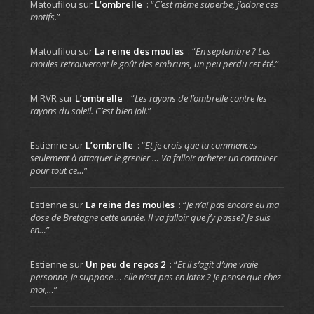
Matoufilou
sur
L’ombrelle
: “
C’est même superbe, j’adore ces
motifs.
”
Matoufilou
sur
La reine des moules
: “
En septembre ? Les
moules retrouveront le goût des embruns, un peu perdu cet été.
”
M.RVR
sur
L’ombrelle
: “
Les rayons de l’ombrelle contre les
rayons du soleil. C’est bien joli.
”
Estienne
sur
L’ombrelle
: “
Et je crois que tu commences
seulement à attaquer le grenier … Va falloir acheter un container
pour tout ce…
”
Estienne
sur
La reine des moules
: “
Je n’ai pas encore eu ma
dose de Bretagne cette année. Il va falloir que j’y passe? Je suis
en…
”
Estienne
sur
Un peu de repos 2
: “
Et il s’agit d’une vraie
personne, je suppose … elle n’est pas en latex ? Je pense que chez
moi,…
”