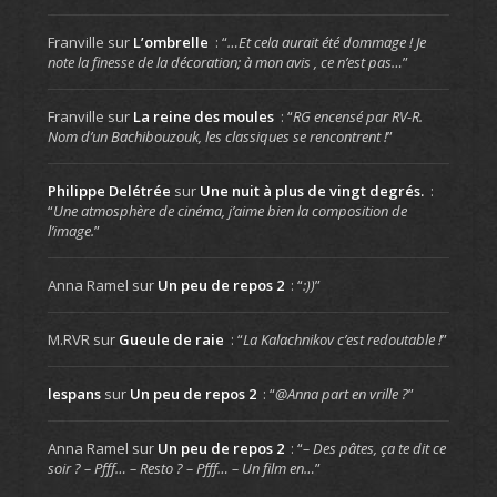
Franville
sur
L’ombrelle
: “
…Et cela aurait été dommage ! Je
note la finesse de la décoration; à mon avis , ce n’est pas…
”
Franville
sur
La reine des moules
: “
RG encensé par RV-R.
Nom d’un Bachibouzouk, les classiques se rencontrent !
”
Philippe Delétrée
sur
Une nuit à plus de vingt degrés.
:
“
Une atmosphère de cinéma, j’aime bien la composition de
l’image.
”
Anna Ramel
sur
Un peu de repos 2
: “
:))
”
M.RVR
sur
Gueule de raie
: “
La Kalachnikov c’est redoutable !
”
lespans
sur
Un peu de repos 2
: “
@Anna part en vrille ?
”
Anna Ramel
sur
Un peu de repos 2
: “
– Des pâtes, ça te dit ce
soir ? – Pfff… – Resto ? – Pfff… – Un film en…
”