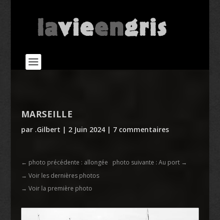
MARSEILLE
par
.Gilbert
|
2 Juin 2024
|
7 commentaires
←
photo précédente : allongée
photo suivante : Au port
→
→ Voir les dernières photos
→ Voir la première photo