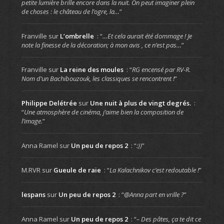
petite lumière brille encore dans la nuit. On peut imaginer plein
de choses : le château de l’ogre, la…
”
Franville
sur
L’ombrelle
: “
…Et cela aurait été dommage ! Je
note la finesse de la décoration; à mon avis , ce n’est pas…
”
Franville
sur
La reine des moules
: “
RG encensé par RV-R.
Nom d’un Bachibouzouk, les classiques se rencontrent !
”
Philippe Delétrée
sur
Une nuit à plus de vingt degrés.
:
“
Une atmosphère de cinéma, j’aime bien la composition de
l’image.
”
Anna Ramel
sur
Un peu de repos 2
: “
:))
”
M.RVR
sur
Gueule de raie
: “
La Kalachnikov c’est redoutable !
”
lespans
sur
Un peu de repos 2
: “
@Anna part en vrille ?
”
Anna Ramel
sur
Un peu de repos 2
: “
– Des pâtes, ça te dit ce