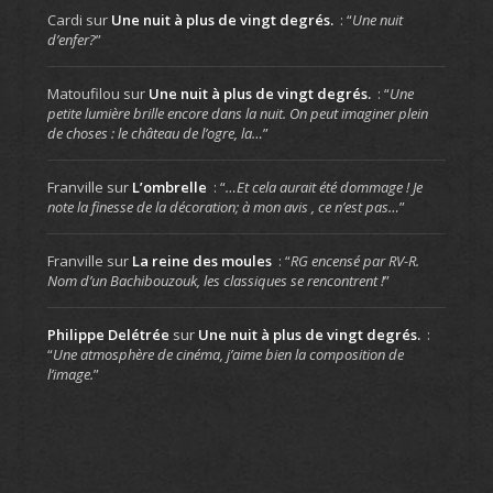
Cardi
sur
Une nuit à plus de vingt degrés.
: “
Une nuit
d’enfer?
”
Matoufilou
sur
Une nuit à plus de vingt degrés.
: “
Une
petite lumière brille encore dans la nuit. On peut imaginer plein
de choses : le château de l’ogre, la…
”
Franville
sur
L’ombrelle
: “
…Et cela aurait été dommage ! Je
note la finesse de la décoration; à mon avis , ce n’est pas…
”
Franville
sur
La reine des moules
: “
RG encensé par RV-R.
Nom d’un Bachibouzouk, les classiques se rencontrent !
”
Philippe Delétrée
sur
Une nuit à plus de vingt degrés.
:
“
Une atmosphère de cinéma, j’aime bien la composition de
l’image.
”