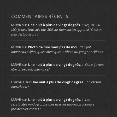
COMMENTAIRES RÉCENTS
M.RVR
sur
Une nuit à plus de vingt degrés.
: “
Ici, 10 000
ISO, je ne dépassais pas 800 sur mon ancien appareil ! C’est un
peu déstabilisant .
”
M.RVR
sur
Photo de moi mais pas de moi
: “
En fait
onattend4 selfies, quasi identiques + photo du gang se selfiant !
”
M.RVR
sur
Une nuit à plus de vingt degrés.
: “
Oui et j’avoue
être un peu décontenancé.
”
Franville
sur
Une nuit à plus de vingt degrés.
: “
C’est ton
nouvel APN?
”
M.RVR
sur
Une nuit à plus de vingt degrés.
: “
Les
sensibilités rendues possibles avec les nouveaux capteurs
facilitent les choses.
”