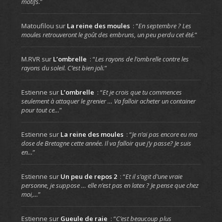
motifs.
”
Matoufilou
sur
La reine des moules
: “
En septembre ? Les
moules retrouveront le goût des embruns, un peu perdu cet été.
”
M.RVR
sur
L’ombrelle
: “
Les rayons de l’ombrelle contre les
rayons du soleil. C’est bien joli.
”
Estienne
sur
L’ombrelle
: “
Et je crois que tu commences
seulement à attaquer le grenier … Va falloir acheter un container
pour tout ce…
”
Estienne
sur
La reine des moules
: “
Je n’ai pas encore eu ma
dose de Bretagne cette année. Il va falloir que j’y passe? Je suis
en…
”
Estienne
sur
Un peu de repos 2
: “
Et il s’agit d’une vraie
personne, je suppose … elle n’est pas en latex ? Je pense que chez
moi,…
”
Estienne
sur
Gueule de raie
: “
C’est beaucoup plus