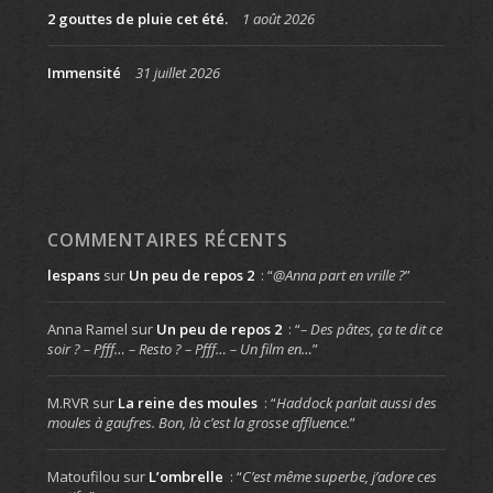
2 gouttes de pluie cet été.
1 août 2026
Immensité
31 juillet 2026
COMMENTAIRES RÉCENTS
lespans
sur
Un peu de repos 2
: “
@Anna part en vrille ?
”
Anna Ramel
sur
Un peu de repos 2
: “
– Des pâtes, ça te dit ce
soir ? – Pfff… – Resto ? – Pfff… – Un film en…
”
M.RVR
sur
La reine des moules
: “
Haddock parlait aussi des
moules à gaufres. Bon, là c’est la grosse affluence.
”
Matoufilou
sur
L’ombrelle
: “
C’est même superbe, j’adore ces