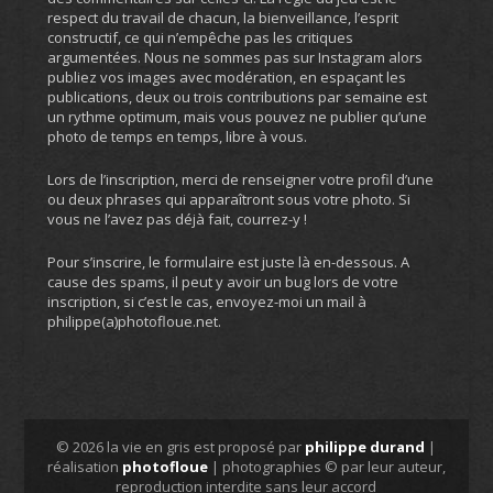
respect du travail de chacun, la bienveillance, l’esprit
constructif, ce qui n’empêche pas les critiques
argumentées. Nous ne sommes pas sur Instagram alors
publiez vos images avec modération, en espaçant les
publications, deux ou trois contributions par semaine est
un rythme optimum, mais vous pouvez ne publier qu’une
photo de temps en temps, libre à vous.
Lors de l’inscription, merci de renseigner votre profil d’une
ou deux phrases qui apparaîtront sous votre photo. Si
vous ne l’avez pas déjà fait, courrez-y !
Pour s’inscrire, le formulaire est juste là en-dessous. A
cause des spams, il peut y avoir un bug lors de votre
inscription, si c’est le cas, envoyez-moi un mail à
philippe(a)photofloue.net.
© 2026 la vie en gris est proposé par
philippe durand
|
réalisation
photofloue
| photographies © par leur auteur,
reproduction interdite sans leur accord