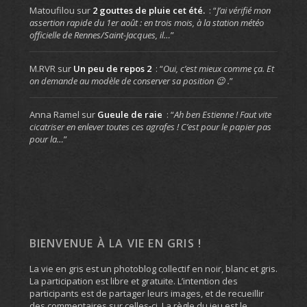
Matoufilou
sur
2 gouttes de pluie cet été.
: “
J’ai vérifié mon
assertion rapide du 1er août : en trois mois, à la station météo
officielle de Rennes/Saint-Jacques, il…
”
M.RVR
sur
Un peu de repos 2
: “
Oui, c’est mieux comme ça. Et
on demande au modèle de conserver sa position 😉 .
”
Anna Ramel
sur
Gueule de raie
: “
Ah ben Estienne ! Faut vite
cicatriser en enlever toutes ces agrafes ! C’est pour le papier pas
pour la…
”
BIENVENUE À LA VIE EN GRIS !
La vie en gris est un photoblog collectif en noir, blanc et gris.
La participation est libre et gratuite. L’intention des
participants est de partager leurs images, et de recueillir
des commentaires sur celles-ci. La règle du jeu est le