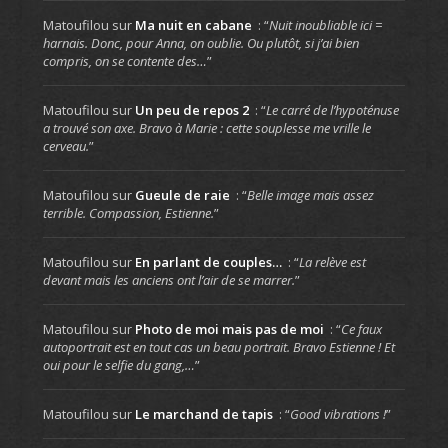
Matoufilou
sur
Ma nuit en cabane
: “
Nuit inoubliable ici =
harnais. Donc, pour Anna, on oublie. Ou plutôt, si j’ai bien
compris, on se contente des…
”
Matoufilou
sur
Un peu de repos 2
: “
Le carré de l’hypoténuse
a trouvé son axe. Bravo à Marie : cette souplesse me vrille le
cerveau.
”
Matoufilou
sur
Gueule de raie
: “
Belle image mais assez
terrible. Compassion, Estienne.
”
Matoufilou
sur
En parlant de couples…
: “
La relève est
devant mais les anciens ont l’air de se marrer.
”
Matoufilou
sur
Photo de moi mais pas de moi
: “
Ce faux
autoportrait est en tout cas un beau portrait. Bravo Estienne ! Et
oui pour le selfie du gang,…
”
Matoufilou
sur
Le marchand de tapis
: “
Good vibrations !
”