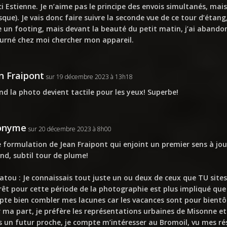
i Estienne. Je n’aime pas le principe des envois simultanés, mais
sque). Je vais donc faire suivre la seconde vue de ce tour d’étang, 
e un footing, mais devant la beauté du petit matin, j’ai abando
urné chez moi chercher mon appareil.
n Fraipont
sur 19 décembre 2023 à 13h18
d la photo devient tactile pour les yeux! Superbe!
onyme
sur 20 décembre 2023 à 8h00
e formulation de Jean Fraipont qui enjoint un premier sens à jo
nd, subtil tour de plume!
tou : Je connaissais tout juste un ou deux de ceux que TU sites
rêt pour cette période de la photographie est plus impliqué que l
te bien combler mes lacunes car les vacances sont pour bientô
 ma part, je préfère les représentations urbaines de Misonne et
 un futur proche, je compte m’intéresser au Bromoil, vu mes ré