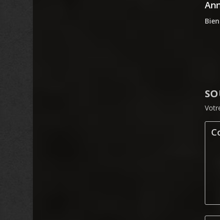
An
Bien
SO
Votr