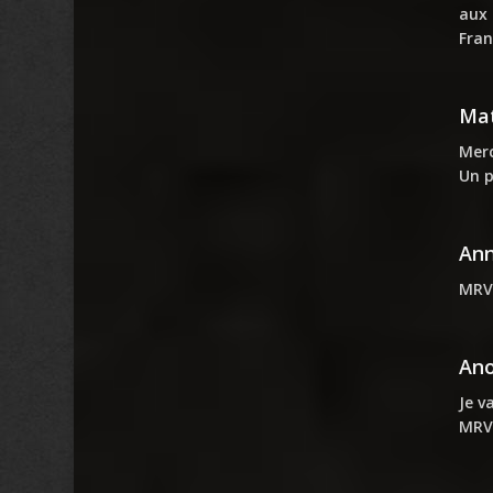
aux 
Fran
Mat
Merc
Un p
An
MRVR
An
Je v
MRV