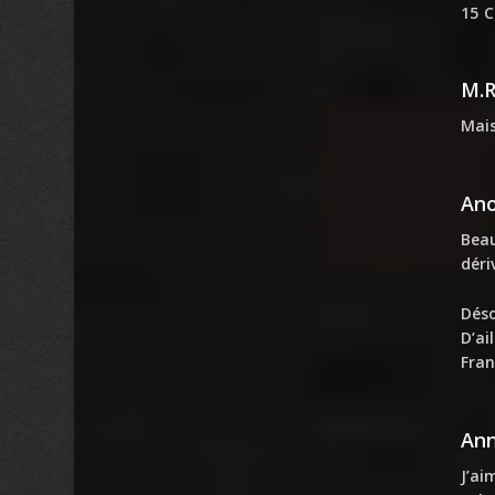
15 
M.
Mais
An
Beau
déri
Déso
D’ai
Fran
An
J’ai