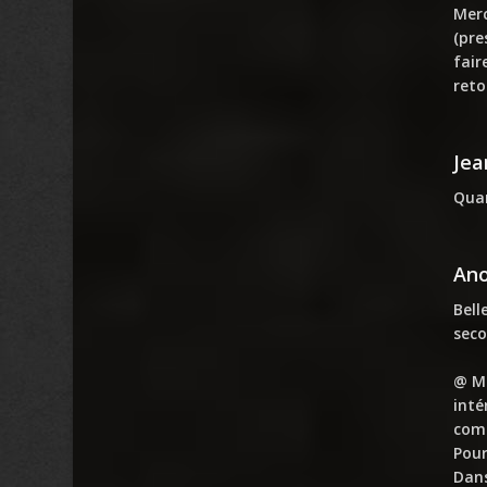
Merc
(pre
fair
reto
Jea
Quan
An
Bell
seco
@ Ma
inté
comp
Pour
Dans