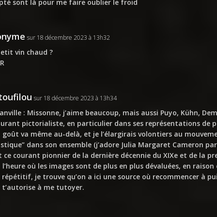
pté sont là pour me faire oublier le froid
onyme
sur 18 décembre 2023 à 13h32
etit vin chaud ?
R
oufilou
sur 18 décembre 2023 à 13h34
anville : Missonne, j’aime beaucoup, mais aussi Puyo, Kühn, Dem
ourant pictorialiste, en particulier dans ses représentations de 
goût va même au-delà, et je l’élargirais volontiers au mouveme
istique” dans son ensemble (j’adore Julia Margaret Cameron par
 ce courant pionnier de la dernière décennie du XIXe et de la pr
à l’heure où les images sont de plus en plus dévaluées, en raison 
 répétitif, je trouve qu’on a ici une source où recommencer à pui
e t’autorise à me tutoyer.