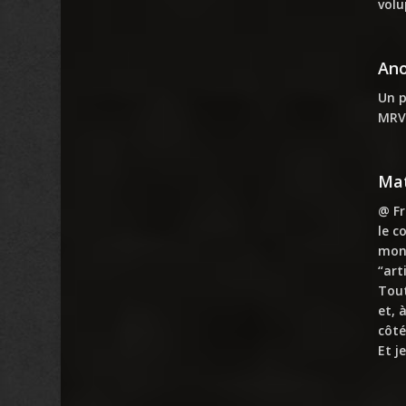
volu
An
Un p
MRV
Mat
@ Fr
le c
mon 
“art
Tout
et, 
côté
Et j