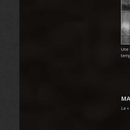
Une p
temp
MA
La « 