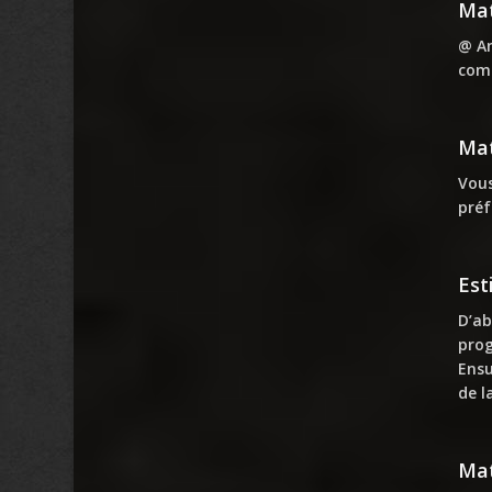
Mat
@ An
comp
Mat
Vous
pré
Est
D’ab
prog
Ensu
de l
Mat