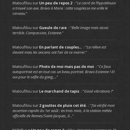
Matoufilou
sur
Un peu de repos 2
: “
Le carré de l’hypoténuse
a trouvé son axe. Bravo à Marie : cette souplesse me vrille le
cerveau.
”
Matoufilou
sur
Gueule de raie
: “
Belle image mais assez
terrible. Compassion, Estienne.
”
Matoufilou
sur
En parlant de couples…
: “
La relève est
devant mais les anciens ont l’air de se marrer.
”
Matoufilou
sur
Photo de moi mais pas de moi
: “
Ce faux
autoportrait est en tout cas un beau portrait. Bravo Estienne ! Et
oui pour le selfie du gang,…
”
Matoufilou
sur
Le marchand de tapis
: “
Good vibrations !
”
Matoufilou
sur
2 gouttes de pluie cet été.
: “
J’ai vérifié mon
assertion rapide du 1er août : en trois mois, à la station météo
officielle de Rennes/Saint-Jacques, il…
”
M.RVR
sur
Un peu de repos 2
: “
Oui, c’est mieux comme ça. Et