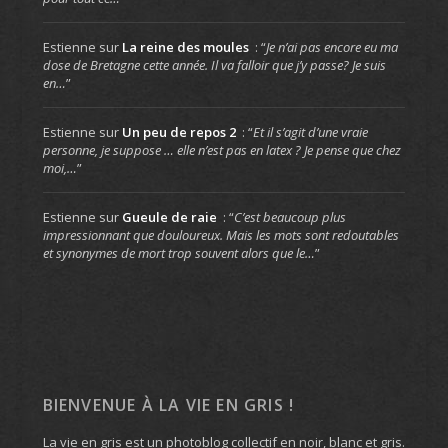
Estienne
sur
La reine des moules
: “
Je n’ai pas encore eu ma
dose de Bretagne cette année. Il va falloir que j’y passe? Je suis
en…
”
Estienne
sur
Un peu de repos 2
: “
Et il s’agit d’une vraie
personne, je suppose … elle n’est pas en latex ? Je pense que chez
moi,…
”
Estienne
sur
Gueule de raie
: “
C’est beaucoup plus
impressionnant que douloureux. Mais les mots sont redoutables
et synonymes de mort trop souvent alors que le…
”
BIENVENUE À LA VIE EN GRIS !
La vie en gris est un photoblog collectif en noir, blanc et gris.