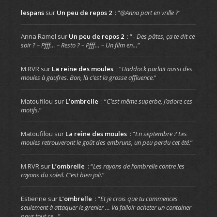
lespans
sur
Un peu de repos 2
: “
@Anna part en vrille ?
”
Anna Ramel
sur
Un peu de repos 2
: “
– Des pâtes, ça te dit ce
soir ? – Pfff… – Resto ? – Pfff… – Un film en…
”
M.RVR
sur
La reine des moules
: “
Haddock parlait aussi des
moules à gaufres. Bon, là c’est la grosse affluence.
”
Matoufilou
sur
L’ombrelle
: “
C’est même superbe, j’adore ces
motifs.
”
Matoufilou
sur
La reine des moules
: “
En septembre ? Les
moules retrouveront le goût des embruns, un peu perdu cet été.
”
M.RVR
sur
L’ombrelle
: “
Les rayons de l’ombrelle contre les
rayons du soleil. C’est bien joli.
”
Estienne
sur
L’ombrelle
: “
Et je crois que tu commences
seulement à attaquer le grenier … Va falloir acheter un container
pour tout ce…
”