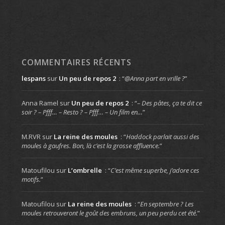
COMMENTAIRES RÉCENTS
lespans
sur
Un peu de repos 2
: “
@Anna part en vrille ?
”
Anna Ramel
sur
Un peu de repos 2
: “
– Des pâtes, ça te dit ce
soir ? – Pfff… – Resto ? – Pfff… – Un film en…
”
M.RVR
sur
La reine des moules
: “
Haddock parlait aussi des
moules à gaufres. Bon, là c’est la grosse affluence.
”
Matoufilou
sur
L’ombrelle
: “
C’est même superbe, j’adore ces
motifs.
”
Matoufilou
sur
La reine des moules
: “
En septembre ? Les
moules retrouveront le goût des embruns, un peu perdu cet été.
”