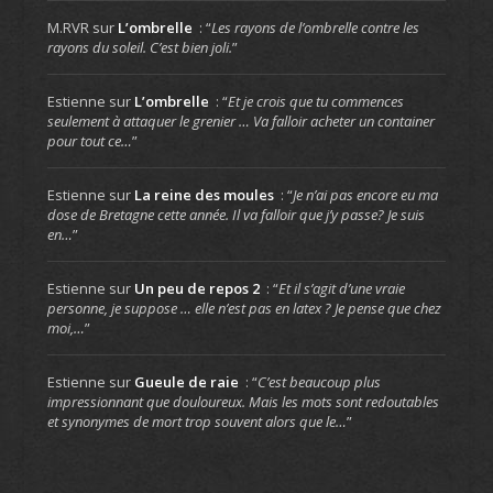
M.RVR
sur
L’ombrelle
: “
Les rayons de l’ombrelle contre les
rayons du soleil. C’est bien joli.
”
Estienne
sur
L’ombrelle
: “
Et je crois que tu commences
seulement à attaquer le grenier … Va falloir acheter un container
pour tout ce…
”
Estienne
sur
La reine des moules
: “
Je n’ai pas encore eu ma
dose de Bretagne cette année. Il va falloir que j’y passe? Je suis
en…
”
Estienne
sur
Un peu de repos 2
: “
Et il s’agit d’une vraie
personne, je suppose … elle n’est pas en latex ? Je pense que chez
moi,…
”
Estienne
sur
Gueule de raie
: “
C’est beaucoup plus
impressionnant que douloureux. Mais les mots sont redoutables
et synonymes de mort trop souvent alors que le…
”