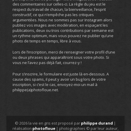
des commentaires sur celles-ci. La règle du jeu est le
respect du travail de chacun, la bienveillance, l’esprit
constructif, ce qui n’empêche pas les critiques
argumentées. Nous ne sommes pas sur Instagram alors
publiez vos images avec modération, en espaçant les
publications, deux ou trois contributions par semaine est
un rythme optimum, mais vous pouvez ne publier qu’une
photo de temps en temps, libre à vous.
Lors de l’inscription, merci de renseigner votre profil d’une
ou deux phrases qui apparaîtront sous votre photo. Si
vous ne l’avez pas déjà fait, courrez-y !
Pour s’inscrire, le formulaire est juste là en-dessous. A
cause des spams, il peut y avoir un bug lors de votre
inscription, si c’est le cas, envoyez-moi un mail à
philippe(a)photofloue.net.
© 2026 la vie en gris est proposé par
philippe durand
|
réalisation
photofloue
| photographies © par leur auteur,