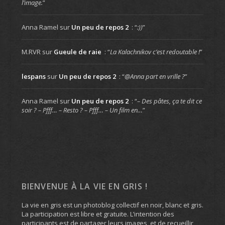
l’image.
”
Anna Ramel
sur
Un peu de repos 2
: “
:))
”
M.RVR
sur
Gueule de raie
: “
La Kalachnikov c’est redoutable !
”
lespans
sur
Un peu de repos 2
: “
@Anna part en vrille ?
”
Anna Ramel
sur
Un peu de repos 2
: “
– Des pâtes, ça te dit ce
soir ? – Pfff… – Resto ? – Pfff… – Un film en…
”
BIENVENUE À LA VIE EN GRIS !
La vie en gris est un photoblog collectif en noir, blanc et gris.
La participation est libre et gratuite. L’intention des
participants est de partager leurs images, et de recueillir