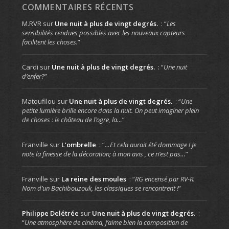
COMMENTAIRES RÉCENTS
M.RVR
sur
Une nuit à plus de vingt degrés.
: “
Les
sensibilités rendues possibles avec les nouveaux capteurs
facilitent les choses.
”
Cardi
sur
Une nuit à plus de vingt degrés.
: “
Une nuit
d’enfer?
”
Matoufilou
sur
Une nuit à plus de vingt degrés.
: “
Une
petite lumière brille encore dans la nuit. On peut imaginer plein
de choses : le château de l’ogre, la…
”
Franville
sur
L’ombrelle
: “
…Et cela aurait été dommage ! Je
note la finesse de la décoration; à mon avis , ce n’est pas…
”
Franville
sur
La reine des moules
: “
RG encensé par RV-R.
Nom d’un Bachibouzouk, les classiques se rencontrent !
”
Philippe Delétrée
sur
Une nuit à plus de vingt degrés.
:
“
Une atmosphère de cinéma, j’aime bien la composition de