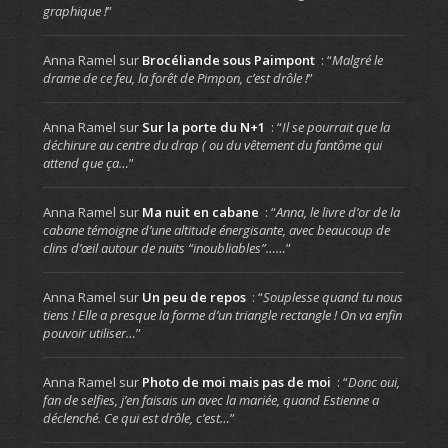
graphique !
”
Anna Ramel
sur
Brocéliande sous Paimpont
: “
Malgré le
drame de ce feu, la forêt de Pimpon, c’est drôle !
”
Anna Ramel
sur
Sur la porte du N+1
: “
Il se pourrait que la
déchirure au centre du drap ( ou du vêtement du fantôme qui
attend que ça…
”
Anna Ramel
sur
Ma nuit en cabane
: “
Anna, le livre d’or de la
cabane témoigne d’une altitude énergisante, avec beaucoup de
clins d’œil autour de nuits “inoubliables”……
”
Anna Ramel
sur
Un peu de repos
: “
Souplesse quand tu nous
tiens ! Elle a presque la forme d’un triangle rectangle ! On va enfin
pouvoir utiliser…
”
Anna Ramel
sur
Photo de moi mais pas de moi
: “
Donc oui,
fan de selfies, j’en faisais un avec la mariée, quand Estienne a
déclenché. Ce qui est drôle, c’est…
”