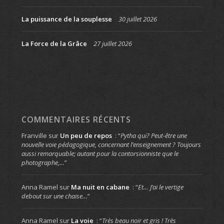
La puissance de la souplesse
30 juillet 2026
La Force de la Grâce
27 juillet 2026
COMMENTAIRES RÉCENTS
Franville
sur
Un peu de repos
: “
Pytha qui? Peut-être une
nouvelle voie pédagogique, concernant l’enseignement ? Toujours
aussi remarquable; autant pour la contorsionniste que le
photographe,…
”
Anna Ramel
sur
Ma nuit en cabane
: “
Et… J’ai le vertige
debout sur une chaise…
”
Anna Ramel
sur
La voie
: “
Très beau noir et gris ! Très