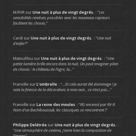
M.RVR
sur
Une nuit à plus de vingt degrés.
: “
Les
sensibilités rendues possibles avec les nouveaux capteurs
facilitent les choses.
”
Cardi
sur
Une nuit à plus de vingt degrés.
: “
Une nuit
d’enfer?
”
Matoufilou
sur
Une nuit à plus de vingt degrés.
: “
Une
petite lumière brille encore dans la nuit. On peut imaginer plein
de choses : le château de l’ogre, la…
”
Franville
sur
L’ombrelle
: “
…Et cela aurait été dommage ! Je
note la finesse de la décoration; à mon avis , ce n’est pas…
”
Franville
sur
La reine des moules
: “
RG encensé par RV-R.
Nom d’un Bachibouzouk, les classiques se rencontrent !
”
Philippe Delétrée
sur
Une nuit à plus de vingt degrés.
:
“
Une atmosphère de cinéma, j’aime bien la composition de
l’image.
”