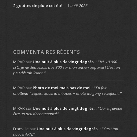
2 gouttes de pluie cet été.
1 août 2026
COMMENTAIRES RÉCENTS
M.RVR
sur
Une nuit à plus de vingt degrés.
: “
Ici, 10 000
ISO, je ne dépassais pas 800 sur mon ancien appareil ! C’est un
peu déstabilisant .
”
M.RVR
sur
Photo de moi mais pas de moi
: “
En fait
onattend4 selfies, quasi identiques + photo du gang se selfiant !
”
M.RVR
sur
Une nuit à plus de vingt degrés.
: “
Oui et j’avoue
être un peu décontenancé.
”
Franville
sur
Une nuit à plus de vingt degrés.
: “
C’est ton
nouvel APN?
”