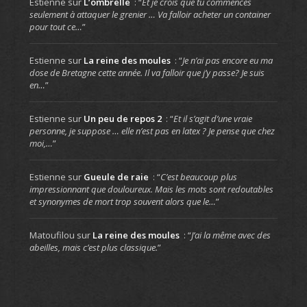
Estienne
sur
L’ombrelle
: “
Et je crois que tu commences
seulement à attaquer le grenier … Va falloir acheter un container
pour tout ce…
”
Estienne
sur
La reine des moules
: “
Je n’ai pas encore eu ma
dose de Bretagne cette année. Il va falloir que j’y passe? Je suis
en…
”
Estienne
sur
Un peu de repos 2
: “
Et il s’agit d’une vraie
personne, je suppose … elle n’est pas en latex ? Je pense que chez
moi,…
”
Estienne
sur
Gueule de raie
: “
C’est beaucoup plus
impressionnant que douloureux. Mais les mots sont redoutables
et synonymes de mort trop souvent alors que le…
”
Matoufilou
sur
La reine des moules
: “
J’ai la même avec des
abeilles, mais c’est plus classique.
”