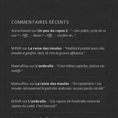
COMMENTAIRES RÉCENTS
Anna Ramel
sur
Un peu de repos 2
: “
– Des pâtes, ça te dit ce
soir ? – Pfff… – Resto ? – Pfff… – Un film en…
”
M.RVR
sur
La reine des moules
: “
Haddock parlait aussi des
moules à gaufres. Bon, là c’est la grosse affluence.
”
Matoufilou
sur
L’ombrelle
: “
C’est même superbe, j’adore ces
motifs.
”
Matoufilou
sur
La reine des moules
: “
En septembre ? Les
moules retrouveront le goût des embruns, un peu perdu cet été.
”
M.RVR
sur
L’ombrelle
: “
Les rayons de l’ombrelle contre les
rayons du soleil. C’est bien joli.
”