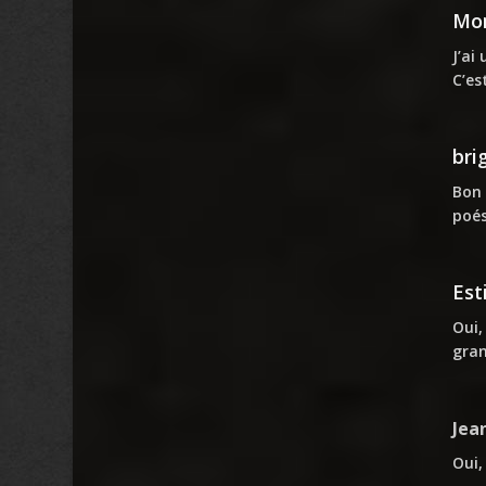
Mon
J’ai
C’es
bri
Bon 
poés
Est
Oui,
gran
Jea
Oui,