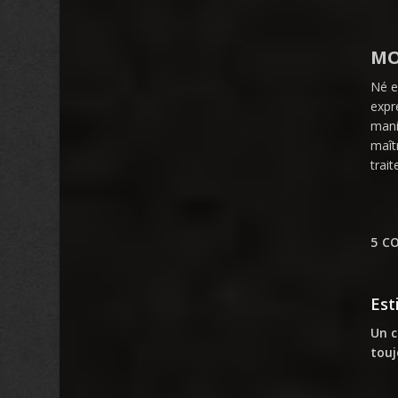
MO
Né e
expre
mani
maît
trai
5 C
Est
Un c
touj