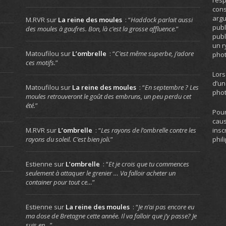
resp
cons
arg
M.RVR
sur
La reine des moules
: “
Haddock parlait aussi
publ
des moules à gaufres. Bon, là c’est la grosse affluence.
”
publ
un r
Matoufilou
sur
L’ombrelle
: “
C’est même superbe, j’adore
phot
ces motifs.
”
Lors
d’un
Matoufilou
sur
La reine des moules
: “
En septembre ? Les
phot
moules retrouveront le goût des embruns, un peu perdu cet
été.
”
Pour
caus
insc
M.RVR
sur
L’ombrelle
: “
Les rayons de l’ombrelle contre les
phil
rayons du soleil. C’est bien joli.
”
Estienne
sur
L’ombrelle
: “
Et je crois que tu commences
seulement à attaquer le grenier … Va falloir acheter un
container pour tout ce…
”
Estienne
sur
La reine des moules
: “
Je n’ai pas encore eu
ma dose de Bretagne cette année. Il va falloir que j’y passe? Je
suis en…
”