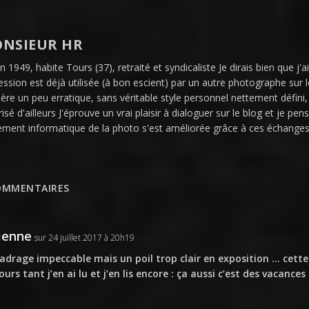
NSIEUR HR
n 1949, habite Tours (37), retraité et syndicaliste Je dirais bien que 
ssion est déjà utilisée (à bon escient) par un autre photographe sur le
ère un peu erratique, sans véritable style personnel nettement défini,
risé d'ailleurs J'éprouve un vrai plaisir à dialoguer sur le blog et je 
tement informatique de la photo s'est améliorée grâce à ces échange
OMMENTAIRES
ienne
sur 24 juillet 2017 à 20h19
adrage impeccable mais un poil trop clair en exposition … cette
ours tant j’en ai lu et j’en lis encore : ça aussi c’est des vacances 