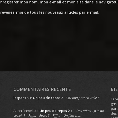
Enregistrer mon nom, mon e-mail et mon site dans le navigate
révenez-moi de tous les nouveaux articles par e-mail.
COMMENTAIRES RÉCENTS
BI
lespans
sur
Un peu de repos 2
: “
@Anna part en vrille ?
”
La v
gris
part
Anna Ramel
sur
Un peu de repos 2
: “
– Des pâtes, ça te dit
des 
ce soir ? – Pfff… – Resto ? – Pfff… – Un film en…
”