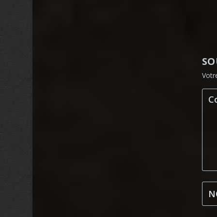
SO
Votr