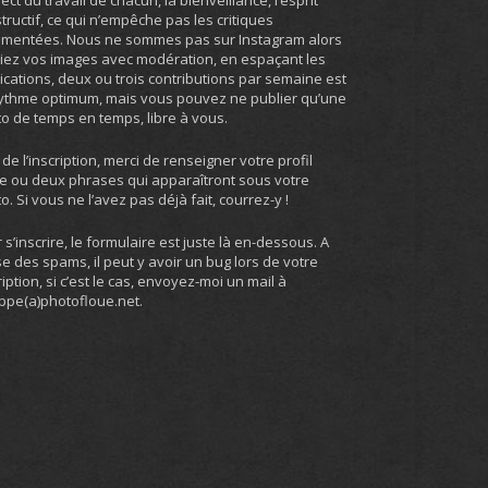
ect du travail de chacun, la bienveillance, l’esprit
tructif, ce qui n’empêche pas les critiques
umentées. Nous ne sommes pas sur Instagram alors
iez vos images avec modération, en espaçant les
ications, deux ou trois contributions par semaine est
ythme optimum, mais vous pouvez ne publier qu’une
o de temps en temps, libre à vous.
 de l’inscription, merci de renseigner votre profil
e ou deux phrases qui apparaîtront sous votre
o. Si vous ne l’avez pas déjà fait, courrez-y !
 s’inscrire, le formulaire est juste là en-dessous. A
e des spams, il peut y avoir un bug lors de votre
ription, si c’est le cas, envoyez-moi un mail à
ippe(a)photofloue.net.