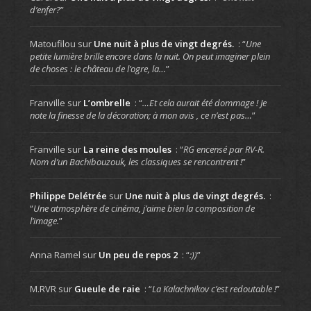
d’enfer?
”
Matoufilou
sur
Une nuit à plus de vingt degrés.
: “
Une
petite lumière brille encore dans la nuit. On peut imaginer plein
de choses : le château de l’ogre, la…
”
Franville
sur
L’ombrelle
: “
…Et cela aurait été dommage ! Je
note la finesse de la décoration; à mon avis , ce n’est pas…
”
Franville
sur
La reine des moules
: “
RG encensé par RV-R.
Nom d’un Bachibouzouk, les classiques se rencontrent !
”
Philippe Delétrée
sur
Une nuit à plus de vingt degrés.
:
“
Une atmosphère de cinéma, j’aime bien la composition de
l’image.
”
Anna Ramel
sur
Un peu de repos 2
: “
:))
”
M.RVR
sur
Gueule de raie
: “
La Kalachnikov c’est redoutable !
”