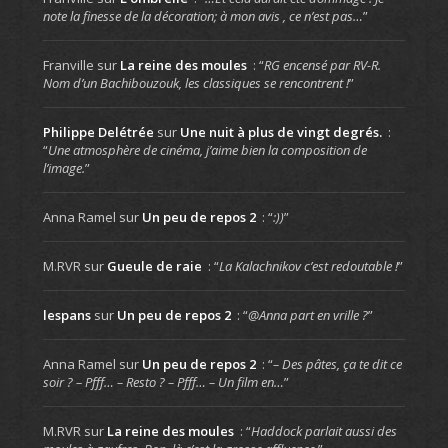
note la finesse de la décoration; à mon avis , ce n’est pas…
”
Franville
sur
La reine des moules
: “
RG encensé par RV-R.
Nom d’un Bachibouzouk, les classiques se rencontrent !
”
Philippe Delétrée
sur
Une nuit à plus de vingt degrés.
:
“
Une atmosphère de cinéma, j’aime bien la composition de
l’image.
”
Anna Ramel
sur
Un peu de repos 2
: “
:))
”
M.RVR
sur
Gueule de raie
: “
La Kalachnikov c’est redoutable !
”
lespans
sur
Un peu de repos 2
: “
@Anna part en vrille ?
”
Anna Ramel
sur
Un peu de repos 2
: “
– Des pâtes, ça te dit ce
soir ? – Pfff… – Resto ? – Pfff… – Un film en…
”
M.RVR
sur
La reine des moules
: “
Haddock parlait aussi des