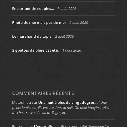
En parlant de couples…
3 août 2026
Photo de moi mais pas de moi
2 août 2026
Le marchand de tapis
2 août 2026
2 gouttes de pluie cet été.
1 août 2026
COMMENTAIRES RÉCENTS
Matoufilou
sur
Une nuit à plus de vingt degrés.
: “
Une
petite lumière brille encore dans la nuit. On peut imaginer plein
de choses : le château de l’ogre, la…
”
Franville
sur
L’ombrelle
: “
…Et cela aurait été dommage ! Je