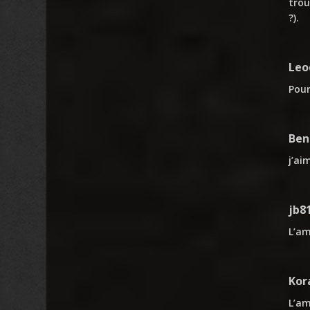
trou
?).
Leo
Pour
Ben
j’ai
jb8
L’am
Kor
L’am