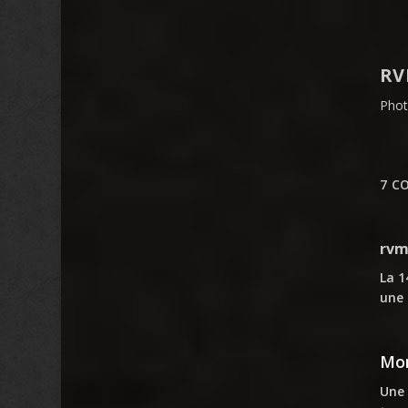
RV
Phot
7 C
rvm
La 1
une 
Mon
Une 