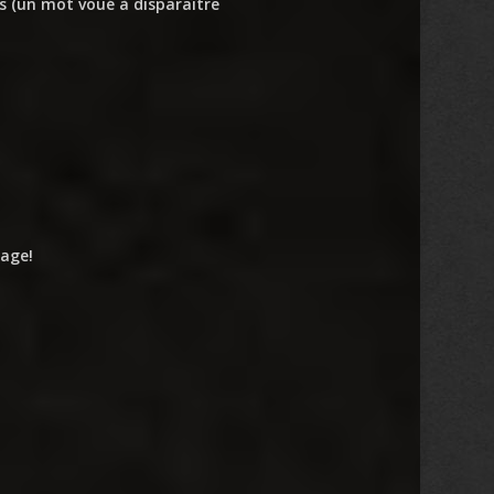
es (un mot voué à disparaître
mage!