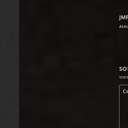
JM
Atmo
SO
Votr