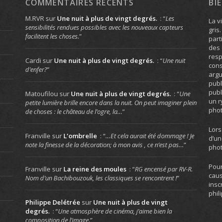
COMMENTAIRES RÉCENTS
BI
M.RVR
sur
Une nuit à plus de vingt degrés.
: “
Les
La v
sensibilités rendues possibles avec les nouveaux capteurs
gris
facilitent les choses.
”
part
des 
resp
Cardi
sur
Une nuit à plus de vingt degrés.
: “
Une nuit
cons
d’enfer?
”
arg
publ
publ
Matoufilou
sur
Une nuit à plus de vingt degrés.
: “
Une
un r
petite lumière brille encore dans la nuit. On peut imaginer plein
phot
de choses : le château de l’ogre, la…
”
Lors
Franville
sur
L’ombrelle
: “
…Et cela aurait été dommage ! Je
d’un
note la finesse de la décoration; à mon avis , ce n’est pas…
”
phot
Pour
Franville
sur
La reine des moules
: “
RG encensé par RV-R.
caus
Nom d’un Bachibouzouk, les classiques se rencontrent !
”
insc
phil
Philippe Delétrée
sur
Une nuit à plus de vingt
degrés.
: “
Une atmosphère de cinéma, j’aime bien la
composition de l’image.
”