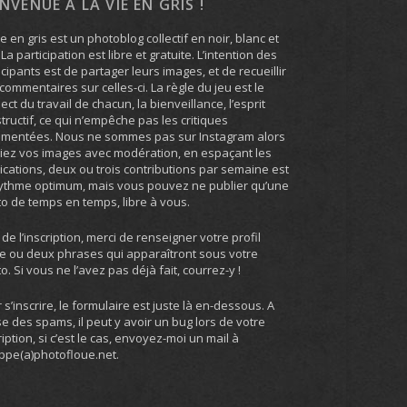
ENVENUE À LA VIE EN GRIS !
ie en gris est un photoblog collectif en noir, blanc et
. La participation est libre et gratuite. L’intention des
icipants est de partager leurs images, et de recueillir
commentaires sur celles-ci. La règle du jeu est le
ect du travail de chacun, la bienveillance, l’esprit
tructif, ce qui n’empêche pas les critiques
umentées. Nous ne sommes pas sur Instagram alors
iez vos images avec modération, en espaçant les
ications, deux ou trois contributions par semaine est
ythme optimum, mais vous pouvez ne publier qu’une
o de temps en temps, libre à vous.
 de l’inscription, merci de renseigner votre profil
e ou deux phrases qui apparaîtront sous votre
o. Si vous ne l’avez pas déjà fait, courrez-y !
 s’inscrire, le formulaire est juste là en-dessous. A
e des spams, il peut y avoir un bug lors de votre
ription, si c’est le cas, envoyez-moi un mail à
ippe(a)photofloue.net.