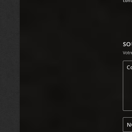
cont
SO
Votr