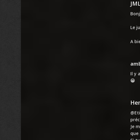
JM
Bonj
Le j
A bi
am
Il y
😀
Hen
@Eti
préc
Je m
que 