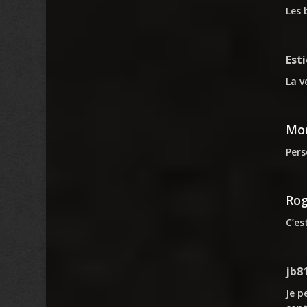
Les 
Est
La v
Mon
Pers
Rog
C’es
jb8
Je p