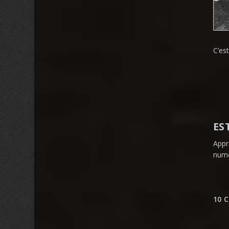
C’est
ES
Appr
numé
10 