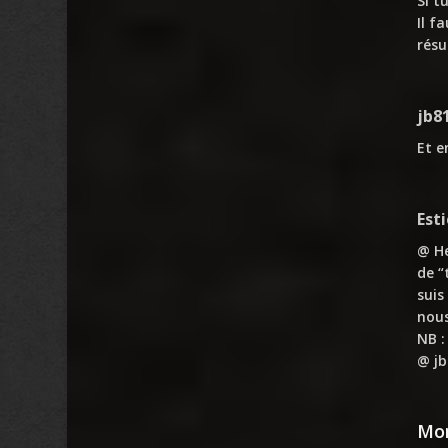
Si t
Il f
résu
jb8
Et e
Est
@ He
de “
suis
nous
NB :
@ jb
Mon