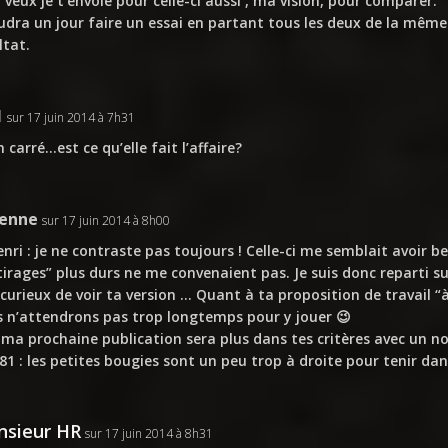
u veux je t’envoie pour celle-ci aussi , ma vision, pour comparer.
audra un jour faire un essai en partant tous les deux de la même 
ltat.
1
sur 17 juin 2014 à 7h31
n carré…est ce qu’elle fait l’affaire?
ienne
sur 17 juin 2014 à 8h00
nri : je ne contraste pas toujours ! Celle-ci me semblait avoir b
tirages” plus durs ne me convenaient pas. Je suis donc reparti su
 curieux de voir ta version … Quant à ta proposition de travail “à
 n’attendrons pas trop longtemps pour y jouer 😉
 ma prochaine publication sera plus dans tes critères avec un no
81 : les petites bougies sont un peu trop à droite pour tenir da
sieur HR
sur 17 juin 2014 à 8h31