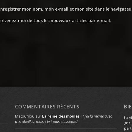
Enregistrer mon nom, mon e-mail et mon site dans le navigate
révenez-moi de tous les nouveaux articles par e-mail.
COMMENTAIRES RÉCENTS
BI
Matoufilou
sur
La reine des moules
: “
J’ai la même avec
La v
des abeilles, mais c’est plus classique.
”
gris
part