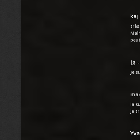
kaj
très
Malh
peut
jg
s
Je s
mar
la s
je t
Yv