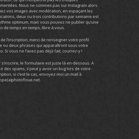
umentées. Nous ne sommes pas sur Instagram alors
iez vos images avec modération, en espaçant les
ications, deux ou trois contributions par semaine est
ythme optimum, mais vous pouvez ne publier qu’une
o de temps en temps, libre à vous.
 de l’inscription, merci de renseigner votre profil
e ou deux phrases qui apparaîtront sous votre
o. Si vous ne l’avez pas déjà fait, courrez-y !
 s’inscrire, le formulaire est juste là en-dessous. A
e des spams, il peut y avoir un bug lors de votre
ription, si c’est le cas, envoyez-moi un mail à
ippe(a)photofloue.net.