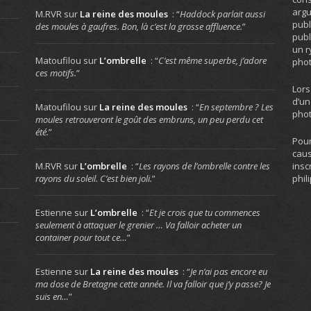
arg
M.RVR
sur
La reine des moules
: “
Haddock parlait aussi
publ
des moules à gaufres. Bon, là c’est la grosse affluence.
”
publ
un r
Matoufilou
sur
L’ombrelle
: “
C’est même superbe, j’adore
phot
ces motifs.
”
Lors
d’un
Matoufilou
sur
La reine des moules
: “
En septembre ? Les
phot
moules retrouveront le goût des embruns, un peu perdu cet
été.
”
Pour
caus
insc
M.RVR
sur
L’ombrelle
: “
Les rayons de l’ombrelle contre les
phil
rayons du soleil. C’est bien joli.
”
Estienne
sur
L’ombrelle
: “
Et je crois que tu commences
seulement à attaquer le grenier … Va falloir acheter un
container pour tout ce…
”
Estienne
sur
La reine des moules
: “
Je n’ai pas encore eu
ma dose de Bretagne cette année. Il va falloir que j’y passe? Je
suis en…
”