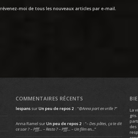
révenez-moi de tous les nouveaux articles par e-mail.
COMMENTAIRES RÉCENTS
BI
lespans
sur
Un peu de repos 2
: “
@Anna part en vrille ?
”
La v
gris
part
Anna Ramel
sur
Un peu de repos 2
: “
– Des pâtes, ça te dit
des 
ce soir ? – Pfff… – Resto ? – Pfff… – Un film en…
”
resp
cons