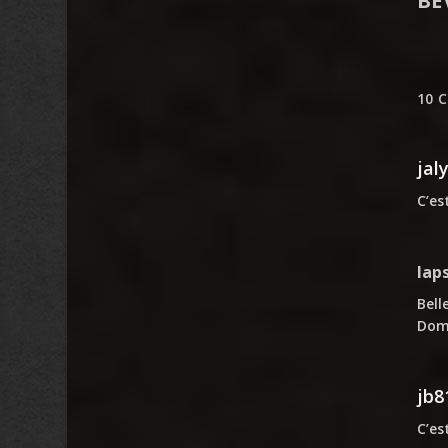
BE
10 
jal
C’es
lap
Bell
Domm
jb8
C’es