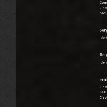
Comm
C’es
pas 
Ser
Idem
flo 
idem
rem
C’es
Sati
C’es