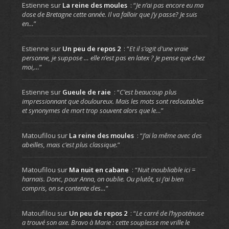
Estienne
sur
La reine des moules
: “
Je n’ai pas encore eu ma
dose de Bretagne cette année. Il va falloir que j’y passe? Je suis
en…
”
Estienne
sur
Un peu de repos 2
: “
Et il s’agit d’une vraie
personne, je suppose … elle n’est pas en latex ? Je pense que chez
moi,…
”
Estienne
sur
Gueule de raie
: “
C’est beaucoup plus
impressionnant que douloureux. Mais les mots sont redoutables
et synonymes de mort trop souvent alors que le…
”
Matoufilou
sur
La reine des moules
: “
J’ai la même avec des
abeilles, mais c’est plus classique.
”
Matoufilou
sur
Ma nuit en cabane
: “
Nuit inoubliable ici =
harnais. Donc, pour Anna, on oublie. Ou plutôt, si j’ai bien
compris, on se contente des…
”
Matoufilou
sur
Un peu de repos 2
: “
Le carré de l’hypoténuse
a trouvé son axe. Bravo à Marie : cette souplesse me vrille le