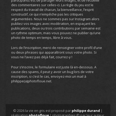
participants est de partager leurs images, et de recueillir
des commentaires sur celles-ci. La règle du jeu est le
respect du travail de chacun, la bienveillance, l’esprit
constructif, ce qui n’empêche pas les critiques
argumentées. Nous ne sommes pas sur Instagram alors
publiez vos images avec modération, en espaçant les
publications, deux ou trois contributions par semaine est
un rythme optimum, mais vous pouvez ne publier qu’une
photo de temps en temps, libre à vous.
Lors de l’inscription, merci de renseigner votre profil d’une
ou deux phrases qui apparaîtront sous votre photo. Si
vous ne l’avez pas déjà fait, courrez-y !
Pour s’inscrire, le formulaire est juste là en-dessous. A
cause des spams, il peut y avoir un bug lors de votre
inscription, si c’est le cas, envoyez-moi un mail à
philippe(a)photofloue.net.
© 2026 la vie en gris est proposé par
philippe durand
|
réalisation
photofloue
| photographies © par leur auteur,