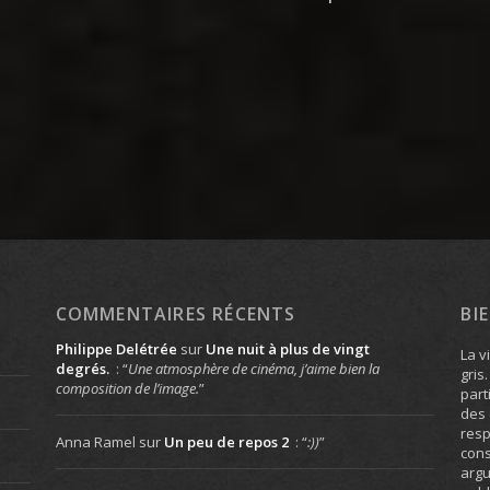
COMMENTAIRES RÉCENTS
BI
Philippe Delétrée
sur
Une nuit à plus de vingt
La v
degrés.
: “
Une atmosphère de cinéma, j’aime bien la
gris
composition de l’image.
”
part
des 
resp
Anna Ramel
sur
Un peu de repos 2
: “
:))
”
cons
arg