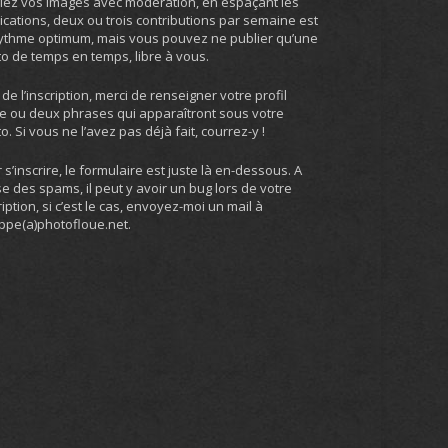
iez vos images avec modération, en espaçant les
ications, deux ou trois contributions par semaine est
ythme optimum, mais vous pouvez ne publier qu’une
o de temps en temps, libre à vous.
 de l’inscription, merci de renseigner votre profil
e ou deux phrases qui apparaîtront sous votre
o. Si vous ne l’avez pas déjà fait, courrez-y !
 s’inscrire, le formulaire est juste là en-dessous. A
e des spams, il peut y avoir un bug lors de votre
ription, si c’est le cas, envoyez-moi un mail à
ippe(a)photofloue.net.