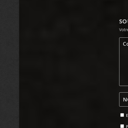
SO
Votr
P