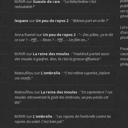
publ
M.RVR
sur
Gueule de raie
: “
La Kalachnikov c’est
publ
redoutable !
”
un r
phot
lespans
sur
Un peu de repos 2
: “
@Anna part en vrille ?
”
Lors
d’un
Anna Ramel
sur
Un peu de repos 2
: “
– Des pâtes, ça te dit
phot
ce soir ? – Pfff… – Resto ? – Pfff… – Un film en…
”
Pour
caus
M.RVR
sur
La reine des moules
: “
Haddock parlait aussi
insc
des moules à gaufres. Bon, là c’est la grosse affluence.
”
phil
Matoufilou
sur
L’ombrelle
: “
C’est même superbe, j’adore
ces motifs.
”
Matoufilou
sur
La reine des moules
: “
En septembre ? Les
moules retrouveront le goût des embruns, un peu perdu cet
été.
”
M.RVR
sur
L’ombrelle
: “
Les rayons de l’ombrelle contre les
rayons du soleil. C’est bien joli.
”