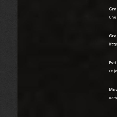
Gra
Une 
Gra
http
Est
Le j
Mow
Rema