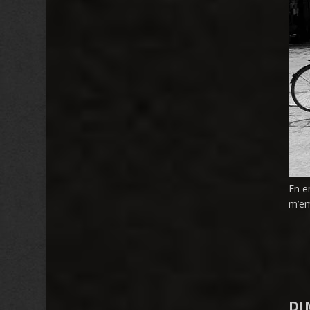
En e
m’em
DI