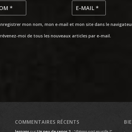
Enregistrer mon nom, mon e-mail et mon site dans le navigate
révenez-moi de tous les nouveaux articles par e-mail.
COMMENTAIRES RÉCENTS
BI
lespans
sur
Un peu de repos 2
: “
@Anna part en vrille ?
”