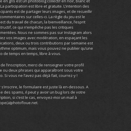
ie en gris est un photoblog collectif en noir, blanc et
. La participation est libre et gratuite. L’intention des
icipants est de partager leurs images, et de recueillir
commentaires sur celles-ci. La règle du jeu est le
ect du travail de chacun, la bienveillance, l’esprit
tructif, ce qui n’empêche pas les critiques
umentées. Nous ne sommes pas sur Instagram alors
iez vos images avec modération, en espaçant les
ications, deux ou trois contributions par semaine est
ythme optimum, mais vous pouvez ne publier qu’une
o de temps en temps, libre à vous.
 de l’inscription, merci de renseigner votre profil
e ou deux phrases qui apparaîtront sous votre
o. Si vous ne l’avez pas déjà fait, courrez-y !
 s’inscrire, le formulaire est juste là en-dessous. A
e des spams, il peut y avoir un bug lors de votre
ription, si c’est le cas, envoyez-moi un mail à
ippe(a)photofloue.net.