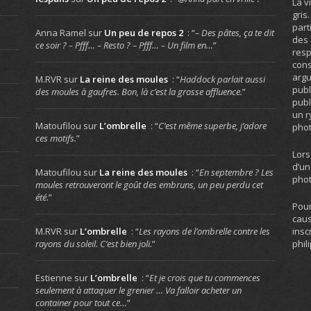
La v
gris
part
Anna Ramel
sur
Un peu de repos 2
: “
– Des pâtes, ça te dit
des 
ce soir ? – Pfff… – Resto ? – Pfff… – Un film en…
”
resp
cons
arg
M.RVR
sur
La reine des moules
: “
Haddock parlait aussi
publ
des moules à gaufres. Bon, là c’est la grosse affluence.
”
publ
un r
Matoufilou
sur
L’ombrelle
: “
C’est même superbe, j’adore
phot
ces motifs.
”
Lors
d’un
Matoufilou
sur
La reine des moules
: “
En septembre ? Les
phot
moules retrouveront le goût des embruns, un peu perdu cet
été.
”
Pour
caus
insc
M.RVR
sur
L’ombrelle
: “
Les rayons de l’ombrelle contre les
phil
rayons du soleil. C’est bien joli.
”
Estienne
sur
L’ombrelle
: “
Et je crois que tu commences
seulement à attaquer le grenier … Va falloir acheter un
container pour tout ce…
”