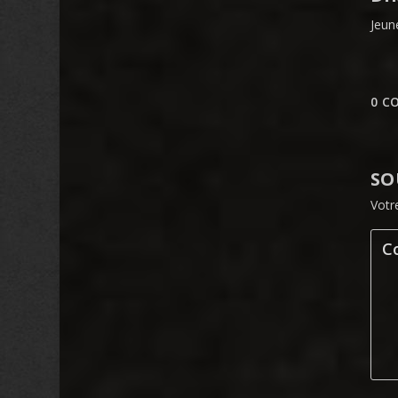
Jeun
0 C
SO
Votr