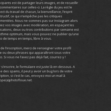
icipants est de partager leurs images, et de recueillir
commentaires sur celles-ci. La règle du jeu est le
ect du travail de chacun, la bienveillance, l’esprit
tructif, ce qui n’empêche pas les critiques
umentées. Nous ne sommes pas sur Instagram alors
iez vos images avec modération, en espaçant les
ications, deux ou trois contributions par semaine est
ythme optimum, mais vous pouvez ne publier qu’une
o de temps en temps, libre à vous.
 de l’inscription, merci de renseigner votre profil
e ou deux phrases qui apparaîtront sous votre
o. Si vous ne l’avez pas déjà fait, courrez-y !
 s’inscrire, le formulaire est juste là en-dessous. A
e des spams, il peut y avoir un bug lors de votre
ription, si c’est le cas, envoyez-moi un mail à
ippe(a)photofloue.net.