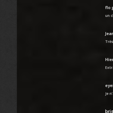
flo 
un c
Jea
Très
Hie
Extr
eye
Je n
bri