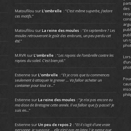
part
des 
Matoufilou
sur
L’ombrelle
: “
C’est même superbe, j’adore
resp
ces motifs.
”
cons
arg
publ
Matoufilou
sur
La reine des moules
: “
En septembre ? Les
publ
moules retrouveront le goût des embruns, un peu perdu cet
un r
été.
”
phot
M.RVR
sur
L’ombrelle
: “
Les rayons de l’ombrelle contre les
Lors
rayons du soleil. C’est bien joli.
”
d’un
phot
Estienne
sur
L’ombrelle
: “
Et je crois que tu commences
Pour
seulement à attaquer le grenier … Va falloir acheter un
caus
container pour tout ce…
”
insc
phil
Estienne
sur
La reine des moules
: “
Je n’ai pas encore eu
ma dose de Bretagne cette année. Il va falloir que j’y passe? Je
suis en…
”
Estienne
sur
Un peu de repos 2
: “
Et il s’agit d’une vraie
personne, je suppose … elle n’est pas en latex ? Je pense que