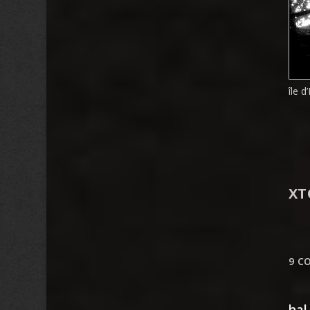
île 
XT
9 C
hal