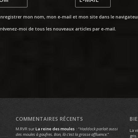
Enregistrer mon nom, mon e-mail et mon site dans le navigate
révenez-moi de tous les nouveaux articles par e-mail.
COMMENTAIRES RÉCENTS
BI
M.RVR
sur
La reine des moules
: “
Haddock parlait aussi
La v
des moules à gaufres. Bon, là c’est la grosse affluence.
”
gris