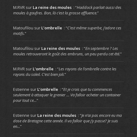
M.RVR
sur
La reine des moules
: “
Haddock parlait aussi des
moules à gaufres. Bon, là c’est la grosse affluence.
”
Matoufilou
sur
L’ombrelle
: “
C’est même superbe, j’adore ces
motifs.
”
Matoufilou
sur
La reine des moules
: “
En septembre ? Les
moules retrouveront le goût des embruns, un peu perdu cet été.
”
M.RVR
sur
L’ombrelle
: “
Les rayons de l’ombrelle contre les
rayons du soleil. C’est bien joli.
”
Estienne
sur
L’ombrelle
: “
Et je crois que tu commences
seulement à attaquer le grenier … Va falloir acheter un container
pour tout ce…
”
Estienne
sur
La reine des moules
: “
Je n’ai pas encore eu ma
dose de Bretagne cette année. Il va falloir que j’y passe? Je suis
en…
”