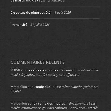
Le marchand de tapis
2 août 2026
2 gouttes de pluie cet été.
1 août 2026
Immensité
31 juillet 2026
COMMENTAIRES RÉCENTS
M.RVR
sur
La reine des moules
: “
Haddock parlait aussi des
moules à gaufres. Bon, là c’est la grosse affluence.
”
Matoufilou
sur
L’ombrelle
: “
C’est même superbe, j’adore ces
motifs.
”
Matoufilou
sur
La reine des moules
: “
En septembre ? Les
moules retrouveront le goût des embruns, un peu perdu cet été.
”