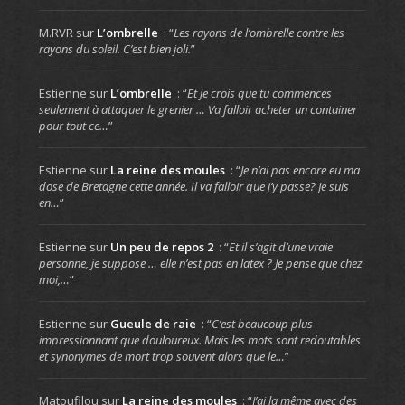
M.RVR
sur
L’ombrelle
: “
Les rayons de l’ombrelle contre les
rayons du soleil. C’est bien joli.
”
Estienne
sur
L’ombrelle
: “
Et je crois que tu commences
seulement à attaquer le grenier … Va falloir acheter un container
pour tout ce…
”
Estienne
sur
La reine des moules
: “
Je n’ai pas encore eu ma
dose de Bretagne cette année. Il va falloir que j’y passe? Je suis
en…
”
Estienne
sur
Un peu de repos 2
: “
Et il s’agit d’une vraie
personne, je suppose … elle n’est pas en latex ? Je pense que chez
moi,…
”
Estienne
sur
Gueule de raie
: “
C’est beaucoup plus
impressionnant que douloureux. Mais les mots sont redoutables
et synonymes de mort trop souvent alors que le…
”
Matoufilou
sur
La reine des moules
: “
J’ai la même avec des