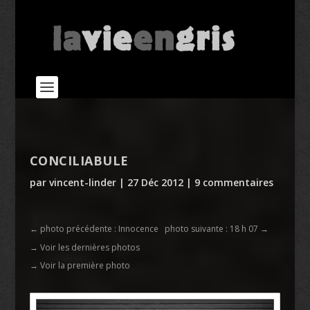
CONCILIABULE
par
vincent-linder
|
27 Déc 2012
|
9 commentaires
←
photo précédente : Innocence
photo suivante : 18 h 07
→
→ Voir les dernières photos
→ Voir la première photo