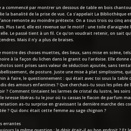
e a commencé par montrer un dessous de table en bois chantour
die la banalité de la prise de vue. Ca s’appelait La Bibliothèque e
fance remonte au moindre prétexte. On a tous trois ou cinq ans 
es. Plus tard, elle est revenue sur le motif : une toile d’araignée l
elle. Le passé tient à un fil. Ce qu’on voudrait retenir, on sait 
cendres. Mais il n’y a plus de braises.
e montre des choses muettes, des lieux, sans mise en scène, tels 
ire à la façon du lichen dans le granit ou l’ardoise. Elle donne 
photos sont prises sans valeur de séduction ajoutée, sans tentat
bellissement, de posture. Juste une mise à plat simplissime, qui 
in à faire, le questionnement : qui était avec toi sous la table 
dis des amours enfantines ? Que cherchais-tu sous les piles de 
oir ? Comment tintaient les larmes de cristal du lustre, les soir
le ivresse libéras-tu le jour où tu cassas le flacon de parfum ma
ersation as-tu surprise en gravissant la dernière marche des com
tée ? Qui donc était cette femme au sage chignon ?
s errantes
oujours la même question : le désir était-il au bon endroit ? Et 