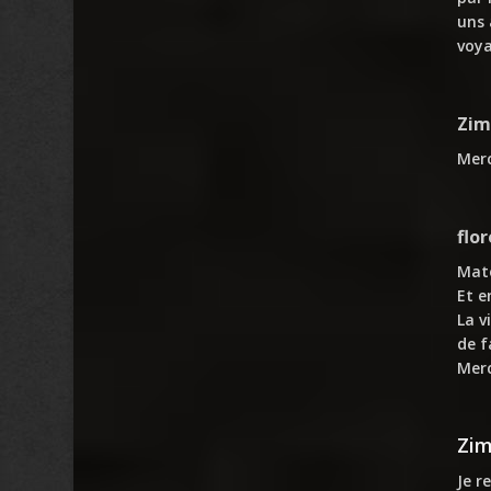
uns 
voya
Zim
Merc
flor
Mate
Et e
La v
de f
Merc
Zi
Je r