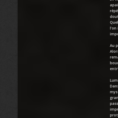
apai
répé
dout
Quel
l’on
impo
Au p
Alor
rema
bouc
entr
Lumi
Dans
myst
gran
pass
impr
prot