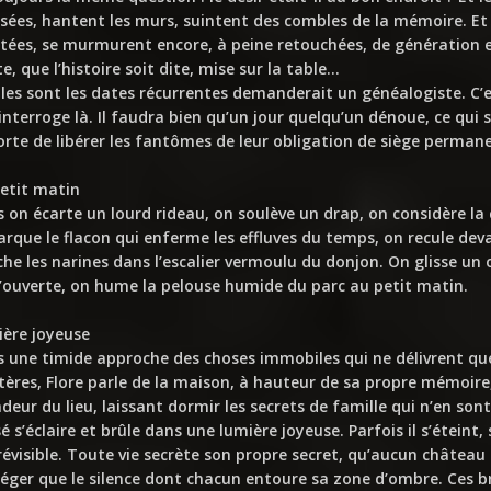
sées, hantent les murs, suintent des combles de la mémoire. Et 
tées, se murmurent encore, à peine retouchées, de génération e
e, que l’histoire soit dite, mise sur la table…
les sont les dates récurrentes demanderait un généalogiste. C’
 interroge là. Il faudra bien qu’un jour quelqu’un dénoue, ce qui s
rte de libérer les fantômes de leur obligation de siège permanen
etit matin
s on écarte un lourd rideau, on soulève un drap, on considère la c
rque le flacon qui enferme les effluves du temps, on recule deva
he les narines dans l’escalier vermoulu du donjon. On glisse un 
’ouverte, on hume la pelouse humide du parc au petit matin.
ère joyeuse
 une timide approche des choses immobiles qui ne délivrent q
ères, Flore parle de la maison, à hauteur de sa propre mémoire
deur du lieu, laissant dormir les secrets de famille qui n’en sont
é s’éclaire et brûle dans une lumière joyeuse. Parfois il s’éteint,
évisible. Toute vie secrète son propre secret, qu’aucun château 
éger que le silence dont chacun entoure sa zone d’ombre. Ces br