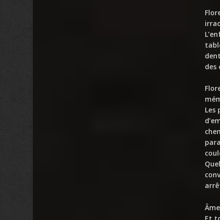
Flor
irra
L’en
tabl
dent
des 
Flor
mémo
Les 
d’em
chem
para
coul
Quel
conv
arrê
Âme
Et t