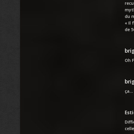
recu
myth
du m
« Il
de 5
bri
Oh F
bri
ça… 
Est
Diff
cell