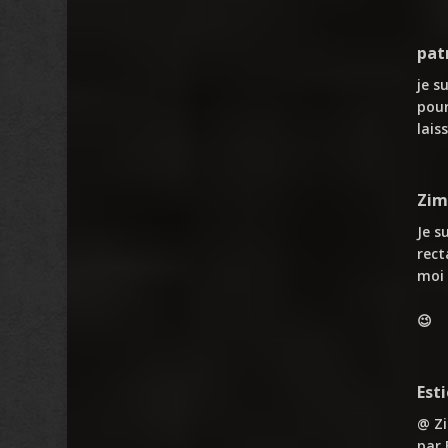
pat
je s
pour
lais
Zim
Je s
rect
moi 
😉
Est
@ Zi
par 