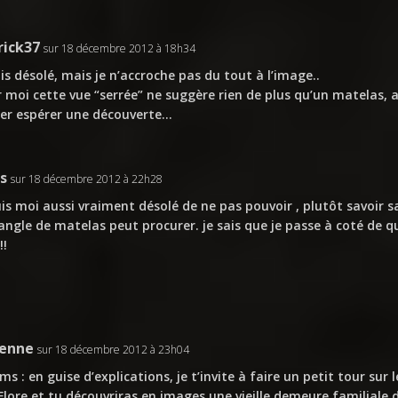
rick37
sur 18 décembre 2012 à 18h34
uis désolé, mais je n’accroche pas du tout à l’image..
 moi cette vue “serrée” ne suggère rien de plus qu’un matelas, a
ser espérer une découverte…
s
sur 18 décembre 2012 à 22h28
uis moi aussi vraiment désolé de ne pas pouvoir , plutôt savoir s
angle de matelas peut procurer. je sais que je passe à coté de q
!!
ienne
sur 18 décembre 2012 à 23h04
ms : en guise d’explications, je t’invite à faire un petit tour sur 
Flore et tu découvriras en images une vieille demeure familial