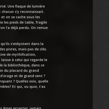
né. Une flaque de lumière
t chacun s’y reconnaissait.
et on se cache sous les
ie les pieds de table, fragile
qu’on l’a déjà perdu. On remue
qu’ils s’enkystent dans la
des pistes, mais pas de clés.
ive de mythification,
laisse à celui qui regarde le
de la bibliothèque, dans ce
lin du placard du grand
s d’orage et de grand vent ?
nquant ? Quelles voix, quelle
bles? Et qui, ou quoi, t’as
les âmes errantes, jamais