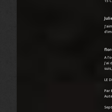
15 
Jul
J’ai
d’im
flor
A l’
j’ai
suis
LE D
Par 
Aut
Sep