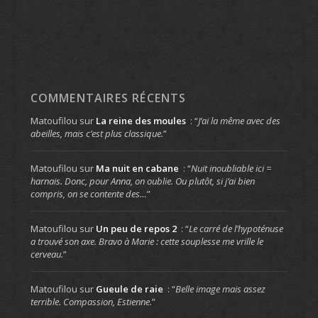
COMMENTAIRES RÉCENTS
Matoufilou
sur
La reine des moules
: “
J’ai la même avec des
abeilles, mais c’est plus classique.
”
Matoufilou
sur
Ma nuit en cabane
: “
Nuit inoubliable ici =
harnais. Donc, pour Anna, on oublie. Ou plutôt, si j’ai bien
compris, on se contente des…
”
Matoufilou
sur
Un peu de repos 2
: “
Le carré de l’hypoténuse
a trouvé son axe. Bravo à Marie : cette souplesse me vrille le
cerveau.
”
Matoufilou
sur
Gueule de raie
: “
Belle image mais assez
terrible. Compassion, Estienne.
”