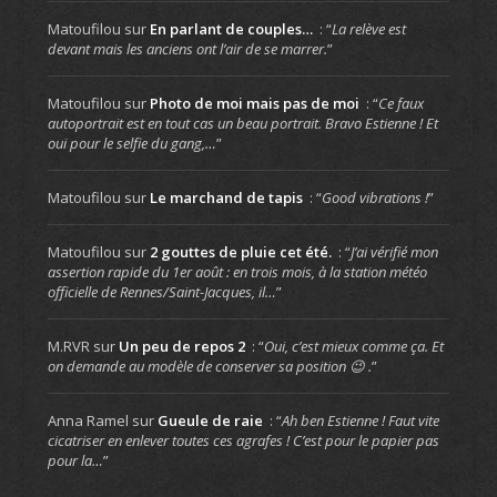
Matoufilou
sur
En parlant de couples…
: “
La relève est
devant mais les anciens ont l’air de se marrer.
”
Matoufilou
sur
Photo de moi mais pas de moi
: “
Ce faux
autoportrait est en tout cas un beau portrait. Bravo Estienne ! Et
oui pour le selfie du gang,…
”
Matoufilou
sur
Le marchand de tapis
: “
Good vibrations !
”
Matoufilou
sur
2 gouttes de pluie cet été.
: “
J’ai vérifié mon
assertion rapide du 1er août : en trois mois, à la station météo
officielle de Rennes/Saint-Jacques, il…
”
M.RVR
sur
Un peu de repos 2
: “
Oui, c’est mieux comme ça. Et
on demande au modèle de conserver sa position 😉 .
”
Anna Ramel
sur
Gueule de raie
: “
Ah ben Estienne ! Faut vite
cicatriser en enlever toutes ces agrafes ! C’est pour le papier pas
pour la…
”