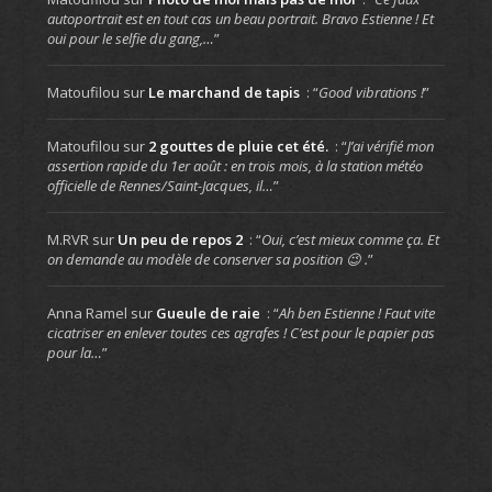
autoportrait est en tout cas un beau portrait. Bravo Estienne ! Et
oui pour le selfie du gang,…
”
Matoufilou
sur
Le marchand de tapis
: “
Good vibrations !
”
Matoufilou
sur
2 gouttes de pluie cet été.
: “
J’ai vérifié mon
assertion rapide du 1er août : en trois mois, à la station météo
officielle de Rennes/Saint-Jacques, il…
”
M.RVR
sur
Un peu de repos 2
: “
Oui, c’est mieux comme ça. Et
on demande au modèle de conserver sa position 😉 .
”
Anna Ramel
sur
Gueule de raie
: “
Ah ben Estienne ! Faut vite
cicatriser en enlever toutes ces agrafes ! C’est pour le papier pas
pour la…
”