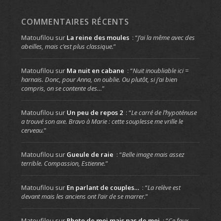
COMMENTAIRES RÉCENTS
Matoufilou
sur
La reine des moules
: “
J’ai la même avec des
abeilles, mais c’est plus classique.
”
Matoufilou
sur
Ma nuit en cabane
: “
Nuit inoubliable ici =
harnais. Donc, pour Anna, on oublie. Ou plutôt, si j’ai bien
compris, on se contente des…
”
Matoufilou
sur
Un peu de repos 2
: “
Le carré de l’hypoténuse
a trouvé son axe. Bravo à Marie : cette souplesse me vrille le
cerveau.
”
Matoufilou
sur
Gueule de raie
: “
Belle image mais assez
terrible. Compassion, Estienne.
”
Matoufilou
sur
En parlant de couples…
: “
La relève est
devant mais les anciens ont l’air de se marrer.
”
Matoufilou
sur
Photo de moi mais pas de moi
: “
Ce faux