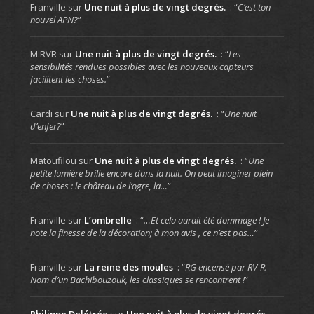
Franville
sur
Une nuit à plus de vingt degrés.
: “
C’est ton
nouvel APN?
”
M.RVR
sur
Une nuit à plus de vingt degrés.
: “
Les
sensibilités rendues possibles avec les nouveaux capteurs
facilitent les choses.
”
Cardi
sur
Une nuit à plus de vingt degrés.
: “
Une nuit
d’enfer?
”
Matoufilou
sur
Une nuit à plus de vingt degrés.
: “
Une
petite lumière brille encore dans la nuit. On peut imaginer plein
de choses : le château de l’ogre, la…
”
Franville
sur
L’ombrelle
: “
…Et cela aurait été dommage ! Je
note la finesse de la décoration; à mon avis , ce n’est pas…
”
Franville
sur
La reine des moules
: “
RG encensé par RV-R.
Nom d’un Bachibouzouk, les classiques se rencontrent !
”
Philippe Delétrée
sur
Une nuit à plus de vingt degrés.
: