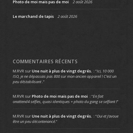
Photo de moi mais pas de moi
2 août 2026
Le marchand de tapis
2 août 2026
COMMENTAIRES RÉCENTS
M.RVR
sur
Une nuit à plus de vingt degrés.
: “
Ici, 10 000
ISO, je ne dépassais pas 800 sur mon ancien appareil ! C’est un
peu déstabilisant .
”
M.RVR
sur
Photo de moi mais pas de moi
: “
En fait
onattend4 selfies, quasi identiques + photo du gang se selfiant !
”
M.RVR
sur
Une nuit à plus de vingt degrés.
: “
Oui et j’avoue
être un peu décontenancé.
”